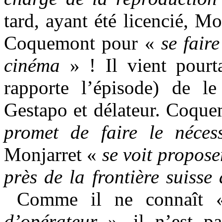
tard, ayant été licencié, Mo
Coquemont pour «
se fair
cinéma
» ! Il vient pourt
rapporte l’épisode) de 
Gestapo et délateur. Coqu
promet de faire le nécess
Monjarret «
se voit propos
près de la frontière suiss
Comme il ne connaît
d’opérateur
», il n’est p