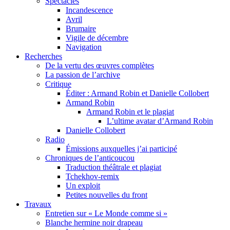
Spectacles
Incandescence
Avril
Brumaire
Vigile de décembre
Navigation
Recherches
De la vertu des œuvres complètes
La passion de l’archive
Critique
Éditer : Armand Robin et Danielle Collobert
Armand Robin
Armand Robin et le plagiat
L’ultime avatar d’Armand Robin
Danielle Collobert
Radio
Émissions auxquelles j’ai participé
Chroniques de l’anticoucou
Traduction théâtrale et plagiat
Tchekhov-remix
Un exploit
Petites nouvelles du front
Travaux
Entretien sur « Le Monde comme si »
Blanche hermine noir drapeau