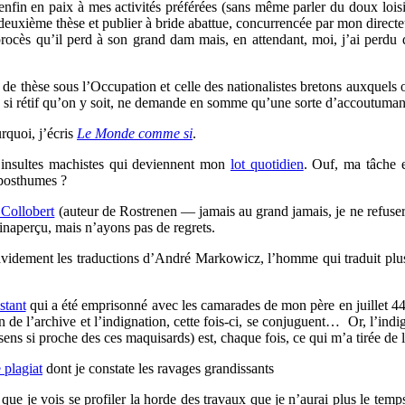
fin en paix à mes activités préférées (sans même parler du doux loisir
deuxième thèse et publier à bride abattue, concurrencée par mon directeu
(procès qu’il perd à son grand dam mais, en attendant, moi, j’ai perdu d
de thèse sous l’Occupation et celle des nationalistes bretons auxquels
r, si rétif qu’on y soit, ne demande en somme qu’une sorte d’accoutuman
rquoi, j’écris
Le Monde comme si
.
t insultes machistes qui deviennent mon
lot quotidien
. Ouf, ma tâche 
 posthumes ?
 Collobert
(auteur de Rostrenen — jamais au grand jamais, je ne refuserais
 inaperçu, mais n’ayons pas de regrets.
avidement les traductions d’André Markowicz, l’homme qui traduit plus
stant
qui a été emprisonné avec les camarades de mon père en juillet 44 :
n de l’archive et l’indignation, cette fois-ci, se conjuguent… Or, l’ind
 sens si proche des ces maquisards) est, chaque fois, ce qui m’a tirée de l
e plagiat
dont je constate les ravages grandissants
 que je vois se profiler la horde des travaux que je n’aurai plus le tem