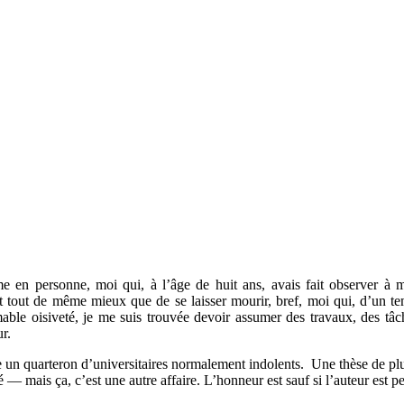
 en personne, moi qui, à l’âge de huit ans, avais fait observer à ma 
tait tout de même mieux que de se laisser mourir, bref, moi qui, d’un t
able oisiveté, je me suis trouvée devoir assumer des travaux, des tâ
ur.
vie un quarteron d’universitaires normalement indolents. Une thèse de p
é — mais ça, c’est une autre affaire. L’honneur est sauf si l’auteur est p