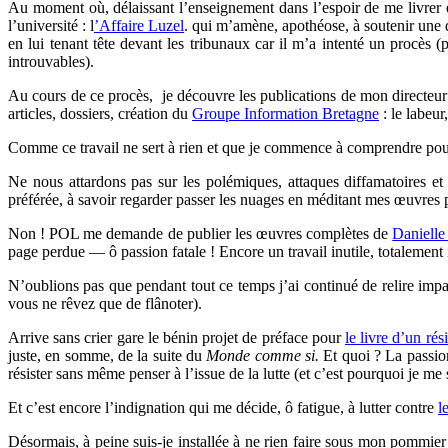
Au moment où, délaissant l’enseignement dans l’espoir de me livrer en
l’université : l
’Affaire Luzel
. qui m’amène, apothéose, à soutenir une 
en lui tenant tête devant les tribunaux car il m’a intenté un procès 
introuvables).
Au cours de ce procès, je découvre les publications de mon directeur 
articles, dossiers, création du
Groupe Information Bretagne
: le labeu
Comme ce travail ne sert à rien et que je commence à comprendre pou
Ne nous attardons pas sur les polémiques, attaques diffamatoires e
préférée, à savoir regarder passer les nuages en méditant mes œuvres
Non ! POL me demande de publier les œuvres complètes de
Danielle
page perdue — ô passion fatale ! Encore un travail inutile, totalement
N’oublions pas que pendant tout ce temps j’ai continué de relire imp
vous ne rêvez que de flânoter).
Arrive sans crier gare le bénin projet de préface pour
le livre d’un rési
juste, en somme, de la suite du
Monde comme si.
Et quoi ? La passio
résister sans même penser à l’issue de la lutte (et c’est pourquoi je me
Et c’est encore l’indignation qui me décide, ô fatigue, à lutter contre
l
Désormais, à peine suis-je installée à ne rien faire sous mon pommier