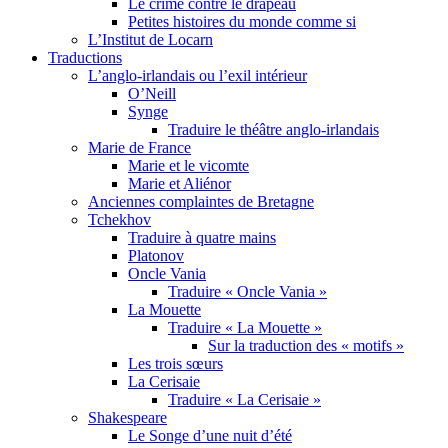
Le crime contre le drapeau
Petites histoires du monde comme si
L’Institut de Locarn
Traductions
L’anglo-irlandais ou l’exil intérieur
O’Neill
Synge
Traduire le théâtre anglo-irlandais
Marie de France
Marie et le vicomte
Marie et Aliénor
Anciennes complaintes de Bretagne
Tchekhov
Traduire à quatre mains
Platonov
Oncle Vania
Traduire « Oncle Vania »
La Mouette
Traduire « La Mouette »
Sur la traduction des « motifs »
Les trois sœurs
La Cerisaie
Traduire « La Cerisaie »
Shakespeare
Le Songe d’une nuit d’été