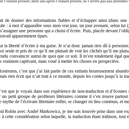
nt l’instant présent, mille ans après l’instant présent, ne t’arrête pas aux fantômes
ait de donner des informations fiables et d’échapper ainsi (dans une 
 site : à moi d’apparaître sous mon vrai jour, un jour avenant, selon lui (
 s’assigner une personne qui a choisi d’écrire. Puis, placée devant l’obl
n travail apparemment épars.
t la liberté d’écrire à ma guise. Je n’ai donc jamais rien dû à personne,
oi seule et pris de ce qu’il me plaisait de voir les clichés qu’il me plai
étendu convaincre autrui de quoi que ce soit. Il m’est totalement égal que
pas vraiment captivant, mais voué à mettre les choses en perspective.
 Rostrenen, c’est que j’ai fait partie de ces enfants heureusement aband
mais rien écrit qui n’ait trait à ce monde, depuis les contes jusqu’à la t
 c’est que je voyais dans son expérience de non-traduction et d’écout
ter un petit groupe de profiteurs littéraires comme il s’en trouve part
 le mythe de l’écrivain libertaire enfler, se changer en lieu commun, et m
mand Robin avec André Markowicz, je me suis trouvée prise dans une exp
: à cette considération selon laquelle, la traduction étant trahison, tout 