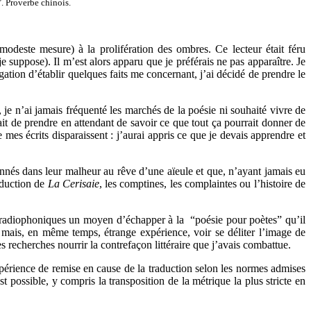
”
. Proverbe chinois.
modeste mesure) à la prolifération des ombres. Ce lecteur était féru
je suppose). Il m’est alors apparu que je préférais ne pas apparaître. Je
igation d’établir quelques faits me concernant, j’ai décidé de prendre le
 je n’ai jamais fréquenté les marchés de la poésie ni souhaité vivre de
sait de prendre en attendant de savoir ce que tout ça pourrait donner de
 mes écrits disparaissent : j’aurai appris ce que je devais apprendre et
onnés dans leur malheur au rêve d’une aïeule et que, n’ayant jamais eu
raduction de
La Cerisaie
, les comptines, les complaintes ou l’histoire de
es radiophoniques un moyen d’échapper à la “poésie pour poètes” qu’il
out mais, en même temps, étrange expérience, voir se déliter l’image de
es recherches nourrir la contrefaçon littéraire que j’avais combattue.
érience de remise en cause de la traduction selon les normes admises
est possible, y compris la transposition de la métrique la plus stricte en