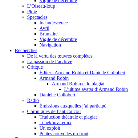
Vigile de décembre
L’Oiseau-loup
Pluie
Spectacles
Incandescence
Avril
Brumaire
Vigile de décembre
Navigation
Recherches
De la vertu des œuvres complètes
La passion de l’archive
Critique
Éditer : Armand Robin et Danielle Collobert
Armand Robin
Armand Robin et le plagiat
L’ultime avatar d’Armand Robin
Danielle Collobert
Radio
Émissions auxquelles j’ai participé
Chroniques de l’anticoucou
Traduction théâtrale et plagiat
Tchekhov-remix
Un exploit
Petites nouvelles du front