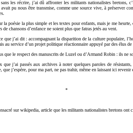
sans les récrire, j’ai dû affronter les militants nationalistes bretons,
lle avait pu nous être transmise, comme une source vive, à préserver comm
es.
 sur la poésie la plus simple et les textes pour enfants, mais je me heurt
 de chansons d’enfance ne soient plus que fatras jetés au vent.
 que j’ai dit : accompagnant la disparition de la culture populaire, l’h
 mis au service d’un projet politique réactionnaire appuyé par des élus de
 plus que le respect des manuscrits de Luzel ou d’Armand Robin : ils ne 
 que j’ai passés aux archives à noter quelques paroles de résistants, 
ce, que j’espère, pour ma part, ne pas trahir, même en laissant ici reveni
*
onsacré sur wikipedia, article que les militants nationalistes bretons ont