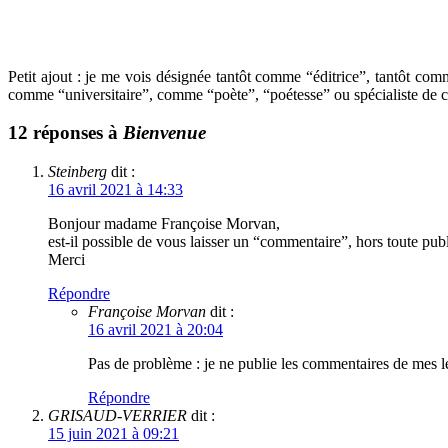
.
Petit ajout : j
e me vois désignée tantôt comme “éditrice”, tantôt co
comme “universitaire”, comme “poète”, “poétesse” ou spécialiste de cec
12 réponses à
Bienvenue
Steinberg
dit :
16 avril 2021 à 14:33
Bonjour madame Françoise Morvan,
est-il possible de vous laisser un “commentaire”, hors toute publ
Merci
Répondre
Françoise Morvan
dit :
16 avril 2021 à 20:04
Pas de problème : je ne publie les commentaires de mes le
Répondre
GRISAUD-VERRIER
dit :
15 juin 2021 à 09:21