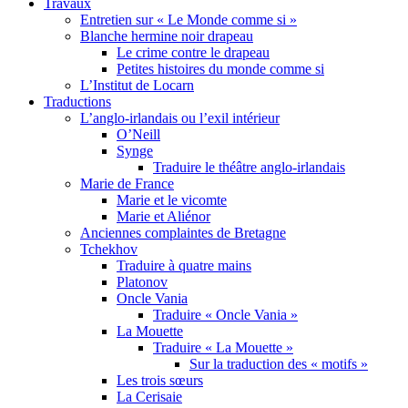
Travaux
Entretien sur « Le Monde comme si »
Blanche hermine noir drapeau
Le crime contre le drapeau
Petites histoires du monde comme si
L’Institut de Locarn
Traductions
L’anglo-irlandais ou l’exil intérieur
O’Neill
Synge
Traduire le théâtre anglo-irlandais
Marie de France
Marie et le vicomte
Marie et Aliénor
Anciennes complaintes de Bretagne
Tchekhov
Traduire à quatre mains
Platonov
Oncle Vania
Traduire « Oncle Vania »
La Mouette
Traduire « La Mouette »
Sur la traduction des « motifs »
Les trois sœurs
La Cerisaie