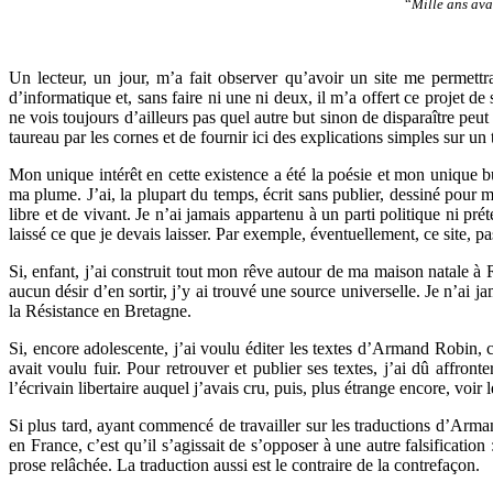
“
Mille ans ava
Un lecteur, un jour, m’a fait observer qu’avoir un site me permettr
d’informatique et, sans faire ni une ni deux, il m’a offert ce projet de
ne vois toujours d’ailleurs pas quel autre but sinon de disparaître peut
taureau par les cornes et de fournir ici des explications simples sur u
Mon unique intérêt en cette existence a été la poésie et mon unique bu
ma plume. J’ai, la plupart du temps, écrit sans publier, dessiné pour m
libre et de vivant. Je n’ai jamais appartenu à un parti politique ni pr
laissé ce que je devais laisser. Par exemple, éventuellement, ce site, 
Si, enfant, j’ai construit tout mon rêve autour de ma maison natale à
aucun désir d’en sortir, j’y ai trouvé une source universelle. Je n’ai ja
la Résistance en Bretagne.
Si, encore adolescente, j’ai voulu éditer les textes d’Armand Robin,
avait voulu fuir. Pour retrouver et publier ses textes, j’ai dû affron
l’écrivain libertaire auquel j’avais cru, puis, plus étrange encore, voir
Si plus tard, ayant commencé de travailler sur les traductions d’Ar
en France, c’est qu’il s’agissait de s’opposer à une autre falsification 
prose relâchée. La traduction aussi est le contraire de la contrefaçon.