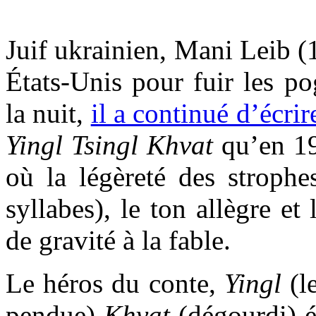
.
Juif ukrainien, Mani Leib 
États-Unis pour fuir les p
la nuit,
il a continué d’écrir
Yingl Tsingl Khvat
qu’en 19
où la légèreté des strophe
syllabes), le ton allègre e
de gravité à la fable.
Le héros du conte,
Yingl
(l
pendue)
Khvat
(dégourdi) é