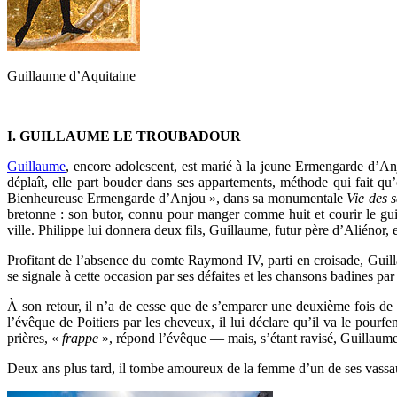
Guillaume d’Aquitaine
.
I. GUILLAUME LE TROUBADOUR
Guillaume
, encore adolescent, est marié à la jeune Ermengarde d’Anj
déplaît, elle part bouder dans ses appartements, méthode qui fait qu
Bienheureuse Ermengarde d’Anjou », dans sa monumentale
Vie des 
bretonne : son butor, connu pour manger comme huit et courir le guil
ville. Philippe lui donnera deux fils, Guillaume, futur père d’Aliénor,
Profitant de l’absence du comte Raymond IV, parti en croisade, Guilla
se signale à cette occasion par ses défaites et les chansons badines par
À son retour, il n’a de cesse que de s’emparer une deuxième fois de T
l’évêque de Poitiers par les cheveux, il lui déclare qu’il va le pourf
prières, «
frappe
», répond l’évêque ­— mais, s’étant ravisé, Guillaume 
Deux ans plus tard, il tombe amoureux de la femme d’un de ses vassaux,