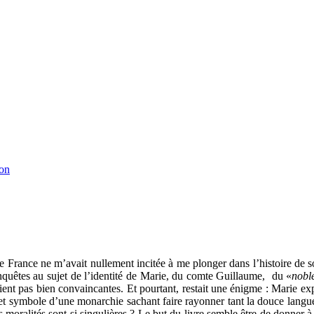
ton
de France ne m’avait nullement incitée à me plonger dans l’histoire de s
nquêtes au sujet de l’identité de Marie, du comte Guillaume, du «
noble
ient pas bien convaincantes. Et pourtant, restait une énigme : Marie ex
t symbole d’une monarchie sachant faire rayonner tant la douce langue
es moralités sont si singulières ? Le but du livre semble être de donner