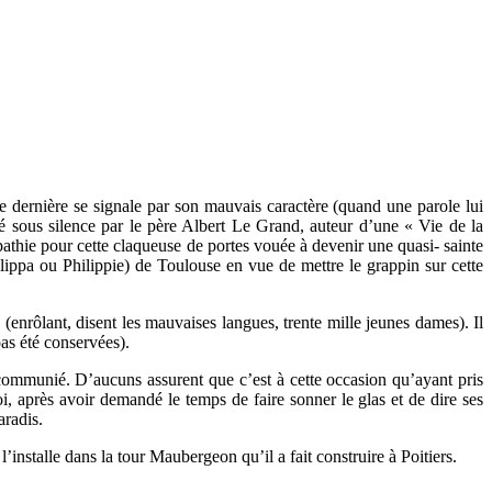
te dernière se signale par son mauvais caractère (quand une parole lui
sé sous silence par le père Albert Le Grand, auteur d’une « Vie de la
athie pour cette claqueuse de portes vouée à devenir une quasi- sainte
lippa ou Philippie) de Toulouse en vue de mettre le grappin sur cette
enrôlant, disent les mauvaises langues, trente mille jeunes dames). Il
pas été conservées).
excommunié. D’aucuns assurent que c’est à cette occasion qu’ayant pris
oi, après avoir demandé le temps de faire sonner le glas et de dire ses
aradis.
nstalle dans la tour Maubergeon qu’il a fait construire à Poitiers.