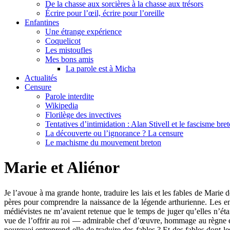
De la chasse aux sorcières à la chasse aux trésors
Écrire pour l’œil, écrire pour l’oreille
Enfantines
Une étrange expérience
Coquelicot
Les mistoufles
Mes bons amis
La parole est à Micha
Actualités
Censure
Parole interdite
Wikipedia
Florilège des invectives
Tentatives d’intimidation : Alan Stivell et le fascisme bre
La découverte ou l’ignorance ? La censure
Le machisme du mouvement breton
Marie et Aliénor
Je l’avoue à ma grande honte, traduire les lais et les fables de Marie 
pères pour comprendre la naissance de la légende arthurienne. Les e
médiévistes ne m’avaient retenue que le temps de juger qu’elles n’éta
vue de l’offrir au roi — admirable chef d’œuvre, hommage au règne e
pourquoi entreprend-elle de traduire des fables ? Et des fables dont l