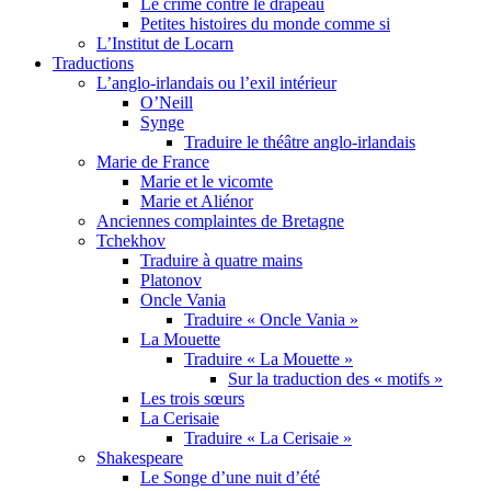
Le crime contre le drapeau
Petites histoires du monde comme si
L’Institut de Locarn
Traductions
L’anglo-irlandais ou l’exil intérieur
O’Neill
Synge
Traduire le théâtre anglo-irlandais
Marie de France
Marie et le vicomte
Marie et Aliénor
Anciennes complaintes de Bretagne
Tchekhov
Traduire à quatre mains
Platonov
Oncle Vania
Traduire « Oncle Vania »
La Mouette
Traduire « La Mouette »
Sur la traduction des « motifs »
Les trois sœurs
La Cerisaie
Traduire « La Cerisaie »
Shakespeare
Le Songe d’une nuit d’été