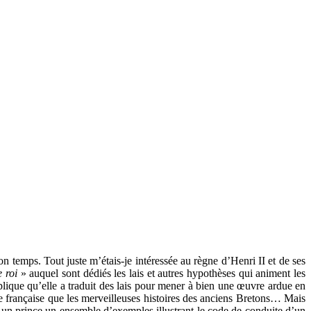
on temps. Tout juste m’étais-je intéressée au règne d’Henri II et de ses
 roi
» auquel sont dédiés les lais et autres hypothèses qui animent les
plique qu’elle a traduit des lais pour mener à bien une œuvre ardue en
 française que les merveilleuses histoires des anciens Bretons… Mais
 à un prince un ensemble d’exemples illustrant le code de conduite d’un