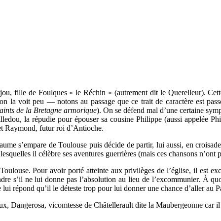
ou, fille de Foulques « le Réchin » (autrement dit le Querelleur). Cet
’on la voit peu — notons au passage que ce trait de caractère est pas
saints de la Bretagne armorique
). On se défend mal d’une certaine symp
ledou, la répudie pour épouser sa cousine Philippe (aussi appelée Phi
 et Raymond, futur roi d’Antioche.
ume s’empare de Toulouse puis décide de partir, lui aussi, en croisade (
 lesquelles il célèbre ses aventures guerrières (mais ces chansons n’ont 
oulouse. Pour avoir porté atteinte aux privilèges de l’église, il est 
endre s’il ne lui donne pas l’absolution au lieu de l’excommunier. À qu
lui répond qu’il le déteste trop pour lui donner une chance d’aller au P
 Dangerosa, vicomtesse de Châtellerault dite la Maubergeonne car il l’i