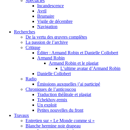
Spectacles
Incandescence
Avril
Brumaire
Vigile de décembre
Navigation
Recherches
De la vertu des œuvres complètes
La passion de l’archive
Critique
Éditer : Armand Robin et Danielle Collobert
Armand Robin
Armand Robin et le plagiat
L’ultime avatar d’Armand Robin
Danielle Collobert
Radio
Émissions auxquelles j’ai participé
Chroniques de l’anticoucou
Traduction théâtrale et plagiat
Tchekhov-remix
Un exploit
Petites nouvelles du front
Travaux
Entretien sur « Le Monde comme si »
Blanche hermine noir drapeau