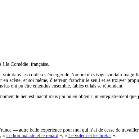
es
à la Comédie française.
n, voir dans les coulisses émerger de l’ombre un visage soudain magnifié
er en scène, et soi-même, ô terreur, franchir le seuil et se trouver pro
as lus ont pu être entendus ensemble, fables et lais se répondant.
moment le lien est inactif mais j’ai pu en obtenir un enregistrement que j’
nce — autre belle expérience pour moi qui n’ai de cesse de travailler sur
, «
Le lion malade et le renard
», «
Le voleur et les brebis
».