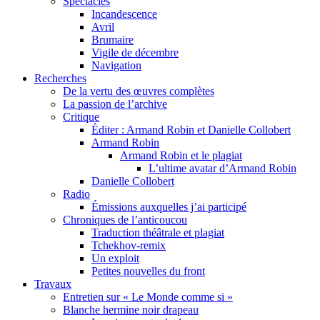
Spectacles
Incandescence
Avril
Brumaire
Vigile de décembre
Navigation
Recherches
De la vertu des œuvres complètes
La passion de l’archive
Critique
Éditer : Armand Robin et Danielle Collobert
Armand Robin
Armand Robin et le plagiat
L’ultime avatar d’Armand Robin
Danielle Collobert
Radio
Émissions auxquelles j’ai participé
Chroniques de l’anticoucou
Traduction théâtrale et plagiat
Tchekhov-remix
Un exploit
Petites nouvelles du front
Travaux
Entretien sur « Le Monde comme si »
Blanche hermine noir drapeau