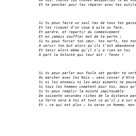
Ou voir toutes les choses auxquelles tu as vo
Et te pencher pour les réparer avec tes outil
Si tu peux faire un seul tas de tous tes gain
Et les risquer d’un coup à pile ou face,
Et perdre, et repartir du commencement
Et en jamais souffler mot de ta perte ;
Si tu peux forcer ton cœur, tes nerfs, tes te
À servir ton but alors qu’ils t’ont abandonné
Et tenir alors même qu’il n’y a rien en toi
À part la Volonté qui leur dit : Tenez ! 
Si tu peux parler aux foule set garder ta ver
Ou marcher avec les Rois — sans cesser d’être
Si ni les ennemis ni les amis aimants ne peuv
Si tous les hommes comptent pour toi, mais qu
Si tu peux remplir la minute impitoyable 
De soixante secondes riches de la distance pa
La Terre sera à toi et tout ce qu’il y a sur 
Et — ce qui est plus — tu seras un Homme, mon