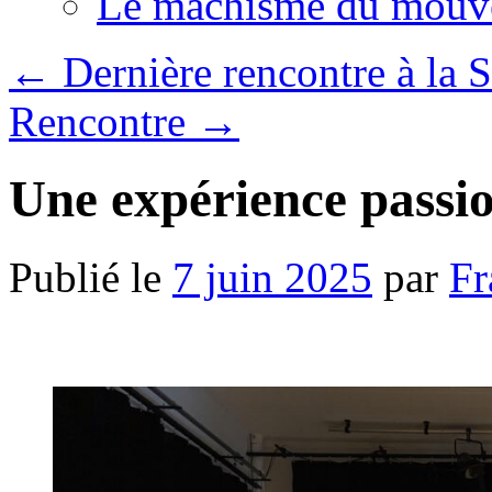
Le machisme du mouv
←
Dernière rencontre à la S
Rencontre
→
Une expérience passi
Publié le
7 juin 2025
par
Fr
.