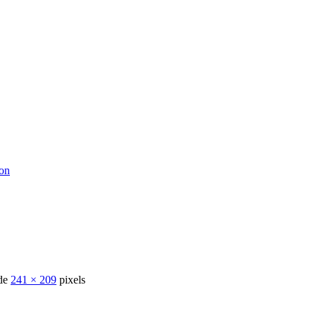
ton
 de
241 × 209
pixels