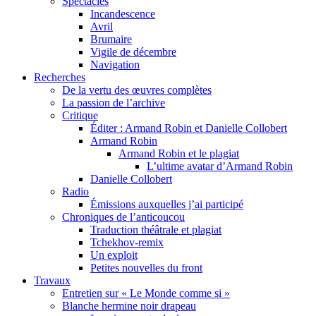
Spectacles
Incandescence
Avril
Brumaire
Vigile de décembre
Navigation
Recherches
De la vertu des œuvres complètes
La passion de l’archive
Critique
Éditer : Armand Robin et Danielle Collobert
Armand Robin
Armand Robin et le plagiat
L’ultime avatar d’Armand Robin
Danielle Collobert
Radio
Émissions auxquelles j’ai participé
Chroniques de l’anticoucou
Traduction théâtrale et plagiat
Tchekhov-remix
Un exploit
Petites nouvelles du front
Travaux
Entretien sur « Le Monde comme si »
Blanche hermine noir drapeau