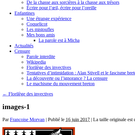
De la chasse aux sorcières à la chasse aux trésors
Écrire pour l’œil, écrire pour l’oreille
Enfantines
Une étrange expérience
Coquelicot
Les mistoufles
Mes bons amis
La parole est à Micha
Actualités
Censure
Parole interdite
Wikipedia
Florilège des invectives
Tentatives d’intimidation : Alan Stivell et le fascisme bre
La découverte ou l’ignorance ? La censure
Le machisme du mouvement breton
←
Florilège des invectives
images-1
Par
Françoise Morvan
|
Publié le
16 juin 2017
|
La taille originale est