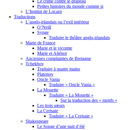
Le crime contre le drapeau
Petites histoires du monde comme si
L’Institut de Locarn
Traductions
L’anglo-irlandais ou l’exil intérieur
O’Neill
Synge
Traduire le théâtre anglo-irlandais
Marie de France
Marie et le vicomte
Marie et Aliénor
Anciennes complaintes de Bretagne
Tchekhov
Traduire à quatre mains
Platonov
Oncle Vania
Traduire « Oncle Vania »
La Mouette
Traduire « La Mouette »
Sur la traduction des « motifs »
Les trois sœurs
La Cerisaie
Traduire « La Cerisaie »
Shakespeare
Le Songe d’une nuit d’été