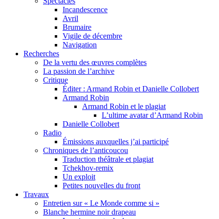
Spectacles
Incandescence
Avril
Brumaire
Vigile de décembre
Navigation
Recherches
De la vertu des œuvres complètes
La passion de l’archive
Critique
Éditer : Armand Robin et Danielle Collobert
Armand Robin
Armand Robin et le plagiat
L’ultime avatar d’Armand Robin
Danielle Collobert
Radio
Émissions auxquelles j’ai participé
Chroniques de l’anticoucou
Traduction théâtrale et plagiat
Tchekhov-remix
Un exploit
Petites nouvelles du front
Travaux
Entretien sur « Le Monde comme si »
Blanche hermine noir drapeau