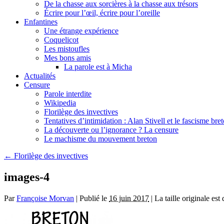
De la chasse aux sorcières à la chasse aux trésors
Écrire pour l’œil, écrire pour l’oreille
Enfantines
Une étrange expérience
Coquelicot
Les mistoufles
Mes bons amis
La parole est à Micha
Actualités
Censure
Parole interdite
Wikipedia
Florilège des invectives
Tentatives d’intimidation : Alan Stivell et le fascisme bre
La découverte ou l’ignorance ? La censure
Le machisme du mouvement breton
←
Florilège des invectives
images-4
Par
Françoise Morvan
|
Publié le
16 juin 2017
|
La taille originale est