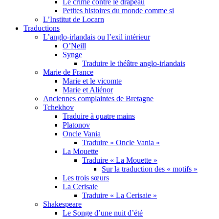
Le crime contre le drapeau
Petites histoires du monde comme si
L’Institut de Locarn
Traductions
L’anglo-irlandais ou l’exil intérieur
O’Neill
Synge
Traduire le théâtre anglo-irlandais
Marie de France
Marie et le vicomte
Marie et Aliénor
Anciennes complaintes de Bretagne
Tchekhov
Traduire à quatre mains
Platonov
Oncle Vania
Traduire « Oncle Vania »
La Mouette
Traduire « La Mouette »
Sur la traduction des « motifs »
Les trois sœurs
La Cerisaie
Traduire « La Cerisaie »
Shakespeare
Le Songe d’une nuit d’été