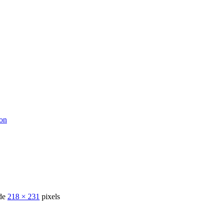
ton
 de
218 × 231
pixels