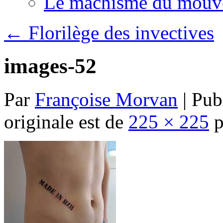
Le machisme du mouv
←
Florilège des invectives
images-52
Par
Françoise Morvan
|
Publ
originale est de
225 × 225
p