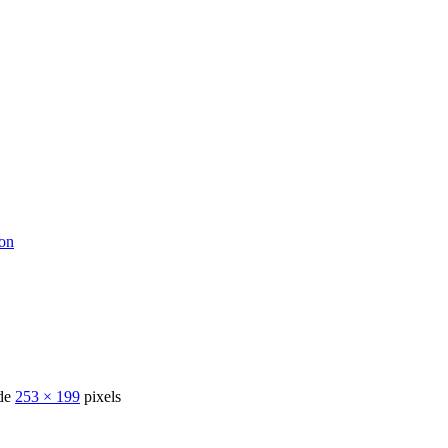
ton
 de
253 × 199
pixels