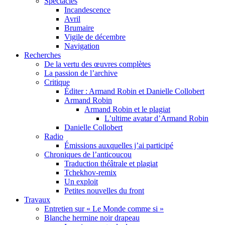
Spectacles
Incandescence
Avril
Brumaire
Vigile de décembre
Navigation
Recherches
De la vertu des œuvres complètes
La passion de l’archive
Critique
Éditer : Armand Robin et Danielle Collobert
Armand Robin
Armand Robin et le plagiat
L’ultime avatar d’Armand Robin
Danielle Collobert
Radio
Émissions auxquelles j’ai participé
Chroniques de l’anticoucou
Traduction théâtrale et plagiat
Tchekhov-remix
Un exploit
Petites nouvelles du front
Travaux
Entretien sur « Le Monde comme si »
Blanche hermine noir drapeau