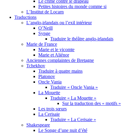
Le crime contre le drapeau
Petites histoires du monde comme si
L’Institut de Locarn
Traductions
L’anglo-irlandais ou l’exil intérieur
O’Neill
Synge
Traduire le théâtre anglo-irlandais
Marie de France
Marie et le vicomte
Marie et Aliénor
Anciennes complaintes de Bretagne
Tchekhov
Traduire à quatre mains
Platonov
Oncle Vania
Traduire « Oncle Vania »
La Mouette
Traduire « La Mouette »
Sur la traduction des « motifs »
Les trois sœurs
La Cerisaie
Traduire « La Cerisaie »
Shakespeare
Le Songe d’une nuit d’été