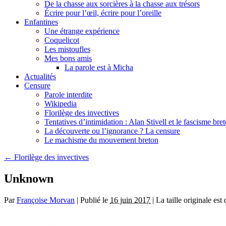
De la chasse aux sorcières à la chasse aux trésors
Écrire pour l’œil, écrire pour l’oreille
Enfantines
Une étrange expérience
Coquelicot
Les mistoufles
Mes bons amis
La parole est à Micha
Actualités
Censure
Parole interdite
Wikipedia
Florilège des invectives
Tentatives d’intimidation : Alan Stivell et le fascisme bre
La découverte ou l’ignorance ? La censure
Le machisme du mouvement breton
←
Florilège des invectives
Unknown
Par
Françoise Morvan
|
Publié le
16 juin 2017
|
La taille originale est