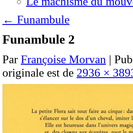
Le machisme du mouv
←
Funambule
Funambule 2
Par
Françoise Morvan
|
Publ
originale est de
2936 × 389