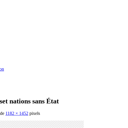
ton
et nations sans État
t de
1182 × 1452
pixels