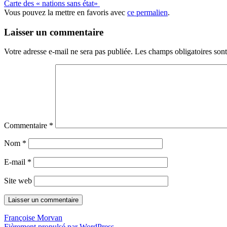
Carte des « nations sans état»
Vous pouvez la mettre en favoris avec
ce permalien
.
Laisser un commentaire
Votre adresse e-mail ne sera pas publiée.
Les champs obligatoires son
Commentaire
*
Nom
*
E-mail
*
Site web
Françoise Morvan
Fièrement propulsé par WordPress