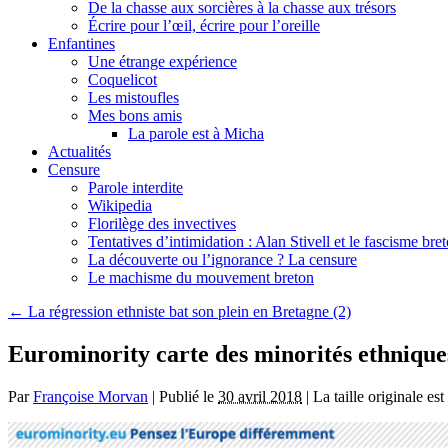
De la chasse aux sorcières à la chasse aux trésors
Écrire pour l’œil, écrire pour l’oreille
Enfantines
Une étrange expérience
Coquelicot
Les mistoufles
Mes bons amis
La parole est à Micha
Actualités
Censure
Parole interdite
Wikipedia
Florilège des invectives
Tentatives d’intimidation : Alan Stivell et le fascisme bre
La découverte ou l’ignorance ? La censure
Le machisme du mouvement breton
←
La régression ethniste bat son plein en Bretagne (2)
Eurominority carte des minorités ethniques
Par
Françoise Morvan
|
Publié le
30 avril 2018
|
La taille originale es