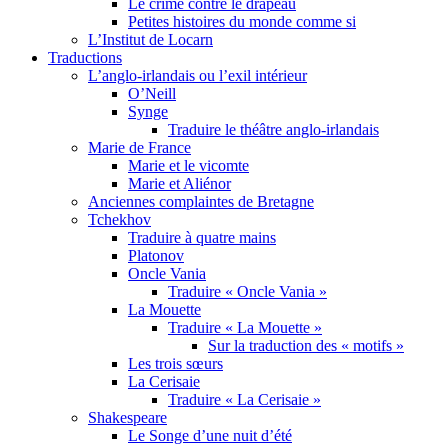
Le crime contre le drapeau
Petites histoires du monde comme si
L’Institut de Locarn
Traductions
L’anglo-irlandais ou l’exil intérieur
O’Neill
Synge
Traduire le théâtre anglo-irlandais
Marie de France
Marie et le vicomte
Marie et Aliénor
Anciennes complaintes de Bretagne
Tchekhov
Traduire à quatre mains
Platonov
Oncle Vania
Traduire « Oncle Vania »
La Mouette
Traduire « La Mouette »
Sur la traduction des « motifs »
Les trois sœurs
La Cerisaie
Traduire « La Cerisaie »
Shakespeare
Le Songe d’une nuit d’été