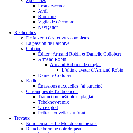
Spectacles
Incandescence
Avril
Brumaire
Vigile de décembre
Navigation
Recherches
De la vertu des œuvres complètes
La passion de l’archive
Critique
Éditer : Armand Robin et Danielle Collobert
Armand Robin
Armand Robin et le plagiat
L’ultime avatar d’Armand Robin
Danielle Collobert
Radio
Émissions auxquelles j’ai participé
Chroniques de l’anticoucou
Traduction théâtrale et plagiat
Tchekhov-remix
Un exploit
Petites nouvelles du front
Travaux
Entretien sur « Le Monde comme si »
Blanche hermine noir drapeau