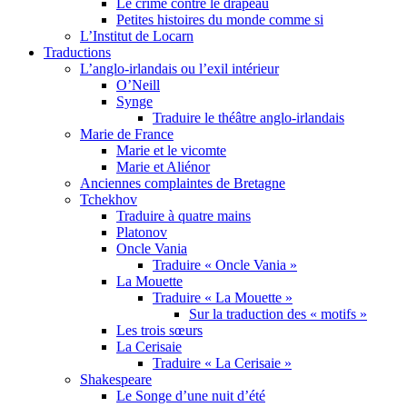
Le crime contre le drapeau
Petites histoires du monde comme si
L’Institut de Locarn
Traductions
L’anglo-irlandais ou l’exil intérieur
O’Neill
Synge
Traduire le théâtre anglo-irlandais
Marie de France
Marie et le vicomte
Marie et Aliénor
Anciennes complaintes de Bretagne
Tchekhov
Traduire à quatre mains
Platonov
Oncle Vania
Traduire « Oncle Vania »
La Mouette
Traduire « La Mouette »
Sur la traduction des « motifs »
Les trois sœurs
La Cerisaie
Traduire « La Cerisaie »
Shakespeare
Le Songe d’une nuit d’été