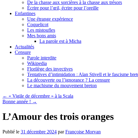
De la chasse aux sorcières à la chasse aux trésors
Écrire pour l’œil, écrire pour l’oreille
Enfantines
Une étrange expérience
Coquelicot
Les mistoufles
Mes bons amis
La parole est à Micha
Actualités
Censure
Parole interdite
Wikipedia
Florilège des invectives
Tentatives d’intimidation : Alan Stivell et le fascisme bre
La découverte ou l’ignorance ? La censure
Le machisme du mouvement breton
←
« Vigile de décembre » à la Scala
Bonne année !
→
L’Amour des trois oranges
Publié le
31 décembre 2024
par
Françoise Morvan