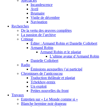
Spectacles
Incandescence
Avril
Brumaire
Vigile de décembre
Navigation
Recherches
De la vertu des œuvres complètes
La passion de l’archive
Critique
Éditer : Armand Robin et Danielle Collobert
Armand Robin
Armand Robin et le plagiat
L’ultime avatar d’Armand Robin
Danielle Collobert
Radio
Émissions auxquelles j’ai participé
Chroniques de l’anticoucou
Traduction théâtrale et plagiat
Tchekhov-remix
Un exploit
Petites nouvelles du front
Travaux
Entretien sur « Le Monde comme si »
Blanche hermine noir drapeau