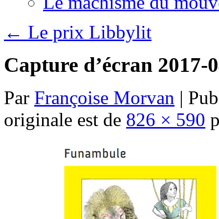
Le machisme du mouv
←
Le prix Libbylit
Capture d’écran 2017-0
Par
Françoise Morvan
|
Publ
originale est de
826 × 590
p