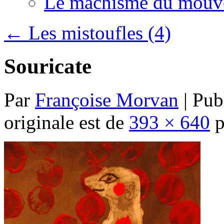
Le machisme du mouv
←
Les mistoufles (4)
Souricate
Par
Françoise Morvan
|
Publ
originale est de
393 × 640
p