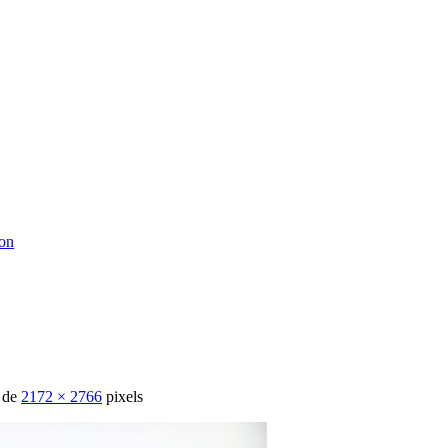
ton
t de
2172 × 2766
pixels