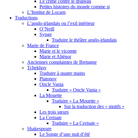
Le crime contre le drapeau
Petites histoires du monde comme si
L’Institut de Locarn
Traductions
L’anglo-irlandais ou l’exil intérieur
O’Neill
Synge
Traduire le théâtre anglo-irlandais
Marie de France
Marie et le vicomte
Marie et Aliénor
Anciennes complaintes de Bretagne
Tchekhov
Traduire à quatre mains
Platonov
Oncle Vania
Traduire « Oncle Vania »
La Mouette
Traduire « La Mouette »
Sur la traduction des « motifs »
Les trois sœurs
La Cerisaie
Traduire « La Cerisaie »
Shakespeare
Le Songe d’une nuit d’été