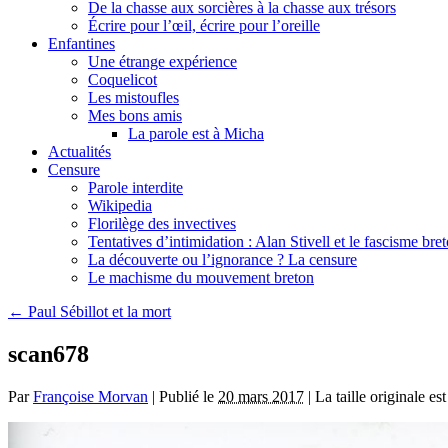
De la chasse aux sorcières à la chasse aux trésors
Écrire pour l’œil, écrire pour l’oreille
Enfantines
Une étrange expérience
Coquelicot
Les mistoufles
Mes bons amis
La parole est à Micha
Actualités
Censure
Parole interdite
Wikipedia
Florilège des invectives
Tentatives d’intimidation : Alan Stivell et le fascisme bre
La découverte ou l’ignorance ? La censure
Le machisme du mouvement breton
←
Paul Sébillot et la mort
scan678
Par
Françoise Morvan
|
Publié le
20 mars 2017
|
La taille originale es