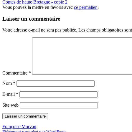
Contes de haute Bretagne - copie 2
Vous pouvez la mettre en favoris avec
ce permalien
.
Laisser un commentaire
Votre adresse e-mail ne sera pas publiée.
Les champs obligatoires son
Commentaire
*
Nom
*
E-mail
*
Site web
Françoise Morvan
Fièrement propulsé par WordPress