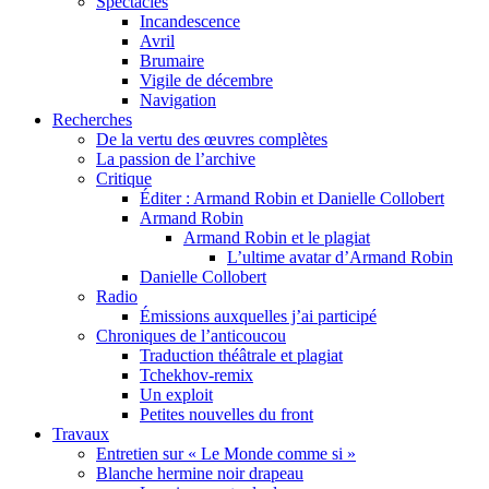
Spectacles
Incandescence
Avril
Brumaire
Vigile de décembre
Navigation
Recherches
De la vertu des œuvres complètes
La passion de l’archive
Critique
Éditer : Armand Robin et Danielle Collobert
Armand Robin
Armand Robin et le plagiat
L’ultime avatar d’Armand Robin
Danielle Collobert
Radio
Émissions auxquelles j’ai participé
Chroniques de l’anticoucou
Traduction théâtrale et plagiat
Tchekhov-remix
Un exploit
Petites nouvelles du front
Travaux
Entretien sur « Le Monde comme si »
Blanche hermine noir drapeau