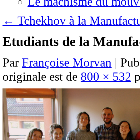
Le machisme du mouv
←
Tchekhov à la Manufact
Etudiants de la Manufa
Par
Françoise Morvan
|
Publ
originale est de
800 × 532
p