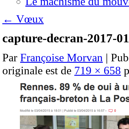
Le machisme du mouv
←
Vœux
capture-decran-2017-01
Par
Françoise Morvan
|
Publ
originale est de
719 × 658
p