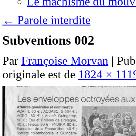
Le machisme du mouv
←
Parole interdite
Subventions 002
Par
Françoise Morvan
|
Publ
originale est de
1824 × 111