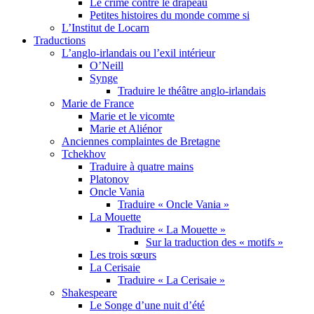
Le crime contre le drapeau
Petites histoires du monde comme si
L’Institut de Locarn
Traductions
L’anglo-irlandais ou l’exil intérieur
O’Neill
Synge
Traduire le théâtre anglo-irlandais
Marie de France
Marie et le vicomte
Marie et Aliénor
Anciennes complaintes de Bretagne
Tchekhov
Traduire à quatre mains
Platonov
Oncle Vania
Traduire « Oncle Vania »
La Mouette
Traduire « La Mouette »
Sur la traduction des « motifs »
Les trois sœurs
La Cerisaie
Traduire « La Cerisaie »
Shakespeare
Le Songe d’une nuit d’été