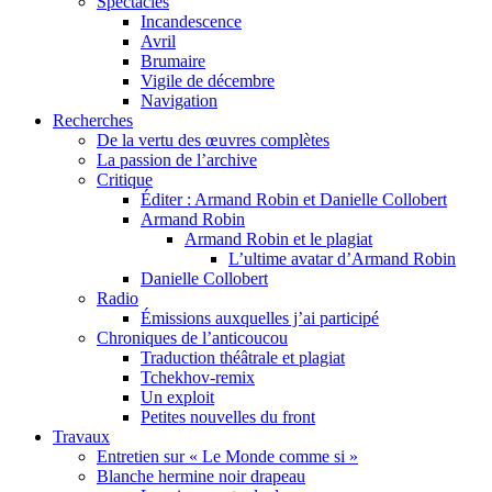
Spectacles
Incandescence
Avril
Brumaire
Vigile de décembre
Navigation
Recherches
De la vertu des œuvres complètes
La passion de l’archive
Critique
Éditer : Armand Robin et Danielle Collobert
Armand Robin
Armand Robin et le plagiat
L’ultime avatar d’Armand Robin
Danielle Collobert
Radio
Émissions auxquelles j’ai participé
Chroniques de l’anticoucou
Traduction théâtrale et plagiat
Tchekhov-remix
Un exploit
Petites nouvelles du front
Travaux
Entretien sur « Le Monde comme si »
Blanche hermine noir drapeau