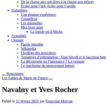
De la chasse aux sorcières à la chasse aux trésors
Écrire pour l’œil, écrire pour l’oreille
Enfantines
Une étrange expérience
Coquelicot
Les mistoufles
Mes bons amis
La parole est à Micha
Actualités
Censure
Parole interdite
Wikipedia
Florilège des invectives
Tentatives d’intimidation : Alan Stivell et le fascisme bre
La découverte ou l’ignorance ? La censure
Le machisme du mouvement breton
←
Rencontres
Les Fables de Marie de France
→
Navalny et Yves Rocher
Publié le
12 février 2021
par
Françoise Morvan