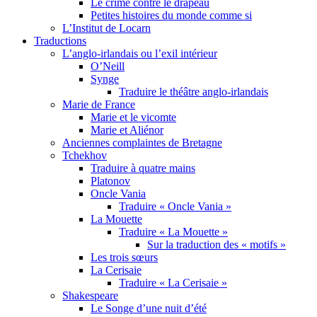
Le crime contre le drapeau
Petites histoires du monde comme si
L’Institut de Locarn
Traductions
L’anglo-irlandais ou l’exil intérieur
O’Neill
Synge
Traduire le théâtre anglo-irlandais
Marie de France
Marie et le vicomte
Marie et Aliénor
Anciennes complaintes de Bretagne
Tchekhov
Traduire à quatre mains
Platonov
Oncle Vania
Traduire « Oncle Vania »
La Mouette
Traduire « La Mouette »
Sur la traduction des « motifs »
Les trois sœurs
La Cerisaie
Traduire « La Cerisaie »
Shakespeare
Le Songe d’une nuit d’été