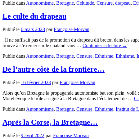
Publié dans
Autonomisme
,
Bretagne
,
Celtitude
,
Censure
,
drapeau
,
Et
Le culte du drapeau
Publié le
6 mars 2023
par
Françoise Morvan
. Il ne suffisait pas de la promotion du drapeau dit breton dans les sup
trouve à s’exercer sur le chaland sans …
Continuer la lecture
→
Publié dans
Autonomisme
,
Bretagne
,
Censure
,
Ethnisme
,
Ethnisme
,
I
De l’autre côté de la frontière…
Publié le
16 février 2023
par
Françoise Morvan
Alors qu’en Bretagne la propagande autonomiste bat son plein, voilà q
Morel évoque le rôle assigné à la Bretagne dans l’éclatement de …
Co
Publié dans
Autonomisme
,
Bretagne
,
Censure
,
Ethnisme
,
Institut de 
Après la Corse, la Bretagne…
Publié le
9 avril 2022
par
Françoise Morvan