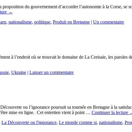
r la proposition du gouvernement d’accorder l’autonomie à la Corse, se so
cture
→
carn
,
nationalisme
,
politique
,
Produit en Bretagne
|
Un commentaire
ent à l’endroit où se trouvait le domaine de La Cerisaie, les paroles de 
ussie
,
Ukraine
|
Laisser un commentaire
a Découverte ou l’ignorance poursuit sa tournée en Bretagne à la satis
être mise en ligne. Cet entretien vient à point …
Continuer la lecture
,
La Découverte ou l'ignorance
,
Le monde comme si
,
nationalisme
,
Pro