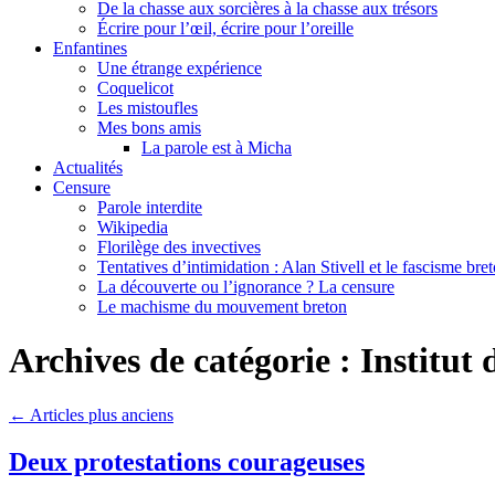
De la chasse aux sorcières à la chasse aux trésors
Écrire pour l’œil, écrire pour l’oreille
Enfantines
Une étrange expérience
Coquelicot
Les mistoufles
Mes bons amis
La parole est à Micha
Actualités
Censure
Parole interdite
Wikipedia
Florilège des invectives
Tentatives d’intimidation : Alan Stivell et le fascisme bre
La découverte ou l’ignorance ? La censure
Le machisme du mouvement breton
Archives de catégorie :
Institut
←
Articles plus anciens
Deux protestations courageuses