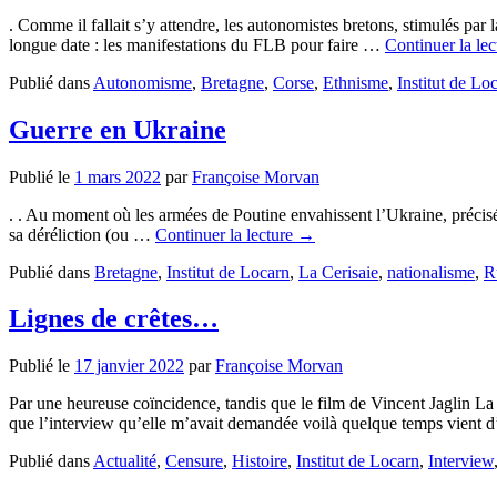
. Comme il fallait s’y attendre, les autonomistes bretons, stimulés pa
longue date : les manifestations du FLB pour faire …
Continuer la le
Publié dans
Autonomisme
,
Bretagne
,
Corse
,
Ethnisme
,
Institut de Lo
Guerre en Ukraine
Publié le
1 mars 2022
par
Françoise Morvan
. . Au moment où les armées de Poutine envahissent l’Ukraine, précisém
sa déréliction (ou …
Continuer la lecture
→
Publié dans
Bretagne
,
Institut de Locarn
,
La Cerisaie
,
nationalisme
,
R
Lignes de crêtes…
Publié le
17 janvier 2022
par
Françoise Morvan
Par une heureuse coïncidence, tandis que le film de Vincent Jaglin L
que l’interview qu’elle m’avait demandée voilà quelque temps vient d’
Publié dans
Actualité
,
Censure
,
Histoire
,
Institut de Locarn
,
Interview