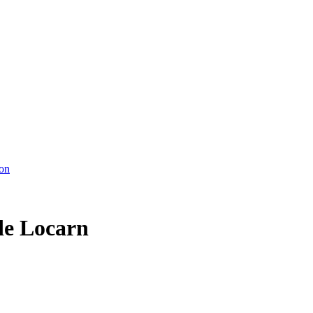
ton
 de Locarn