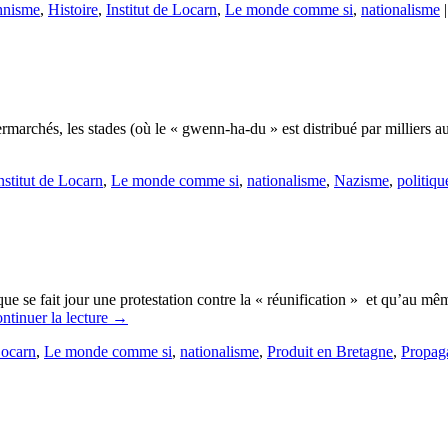
hnisme
,
Histoire
,
Institut de Locarn
,
Le monde comme si
,
nationalisme
|
ermarchés, les stades (où le « gwenn-ha-du » est distribué par milliers au
nstitut de Locarn
,
Le monde comme si
,
nationalisme
,
Nazisme
,
politiqu
ue se fait jour une protestation contre la « réunification » et qu’au 
ntinuer la lecture
→
Locarn
,
Le monde comme si
,
nationalisme
,
Produit en Bretagne
,
Propag