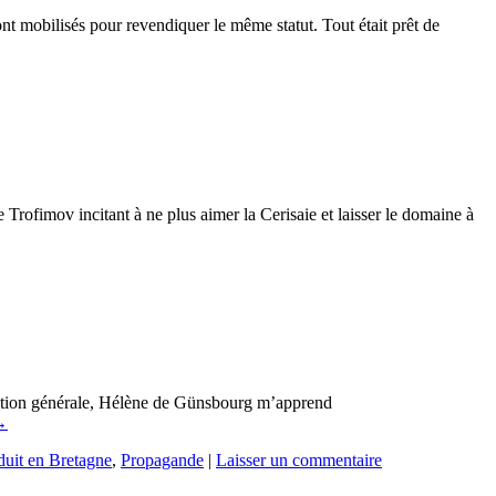
nt mobilisés pour revendiquer le même statut. Tout était prêt de
Trofimov incitant à ne plus aimer la Cerisaie et laisser le domaine à
faction générale, Hélène de Günsbourg m’apprend
→
duit en Bretagne
,
Propagande
|
Laisser un commentaire