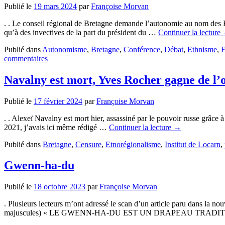
Publié le
19 mars 2024
par
Françoise Morvan
. . Le conseil régional de Bretagne demande l’autonomie au nom des B
qu’à des invectives de la part du président du …
Continuer la lecture
Publié dans
Autonomisme
,
Bretagne
,
Conférence
,
Débat
,
Ethnisme
,
E
commentaires
Navalny est mort, Yves Rocher gagne de l’
Publié le
17 février 2024
par
Françoise Morvan
. . Alexeï Navalny est mort hier, assassiné par le pouvoir russe grâc
2021, j’avais ici même rédigé …
Continuer la lecture
→
Publié dans
Bretagne
,
Censure
,
Etnorégionalisme
,
Institut de Locarn
,
Gwenn-ha-du
Publié le
18 octobre 2023
par
Françoise Morvan
. Plusieurs lecteurs m’ont adressé le scan d’un article paru dans la nouv
majuscules) « LE GWENN-HA-DU EST UN DRAPEAU TRADITIO