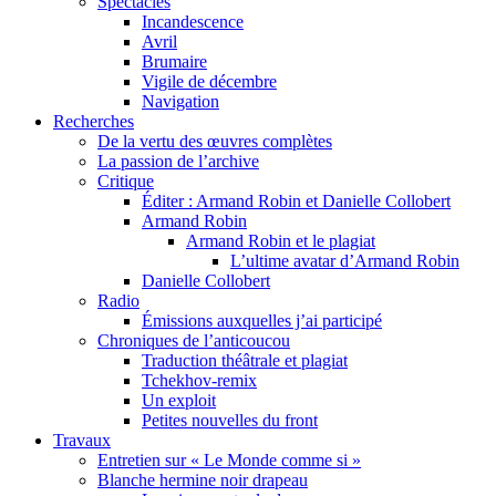
Spectacles
Incandescence
Avril
Brumaire
Vigile de décembre
Navigation
Recherches
De la vertu des œuvres complètes
La passion de l’archive
Critique
Éditer : Armand Robin et Danielle Collobert
Armand Robin
Armand Robin et le plagiat
L’ultime avatar d’Armand Robin
Danielle Collobert
Radio
Émissions auxquelles j’ai participé
Chroniques de l’anticoucou
Traduction théâtrale et plagiat
Tchekhov-remix
Un exploit
Petites nouvelles du front
Travaux
Entretien sur « Le Monde comme si »
Blanche hermine noir drapeau