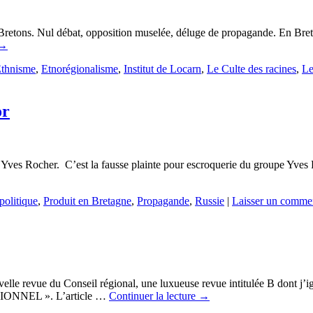
retons. Nul débat, opposition muselée, déluge de propagande. En Breta
→
thnisme
,
Etnorégionalisme
,
Institut de Locarn
,
Le Culte des racines
,
Le
or
e à Yves Rocher. C’est la fausse plainte pour escroquerie du groupe Yve
politique
,
Produit en Bretagne
,
Propagande
,
Russie
|
Laisser un commen
elle revue du Conseil régional, une luxueuse revue intitulée B dont j’igno
NNEL ». L’article …
Continuer la lecture
→