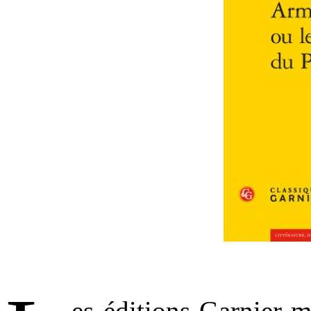
.
es éditions Garnier m