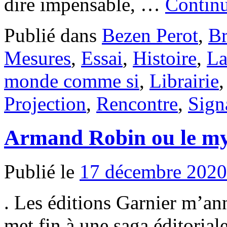
dire impensable, …
Continu
Publié dans
Bezen Perot
,
Br
Mesures
,
Essai
,
Histoire
,
La
monde comme si
,
Librairie
Projection
,
Rencontre
,
Sign
Armand Robin ou le my
Publié le
17 décembre 2020
. Les éditions Garnier m’ann
met fin à une saga éditorial