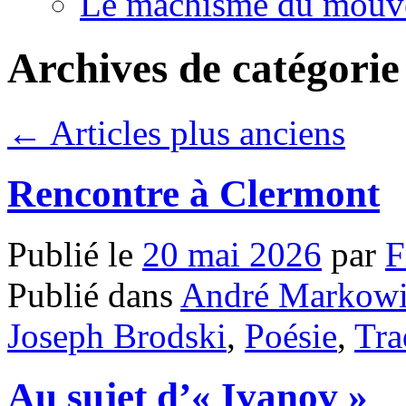
Le machisme du mouv
Archives de catégorie
←
Articles plus anciens
Rencontre à Clermont
Publié le
20 mai 2026
par
F
Publié dans
André Markowi
Joseph Brodski
,
Poésie
,
Tra
Au sujet d’« Ivanov »