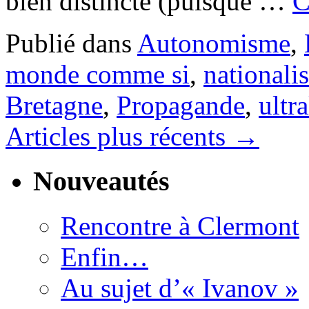
bien distincte (puisque …
C
Publié dans
Autonomisme
,
monde comme si
,
nationali
Bretagne
,
Propagande
,
ultr
Articles plus récents
→
Nouveautés
Rencontre à Clermont
Enfin…
Au sujet d’« Ivanov »