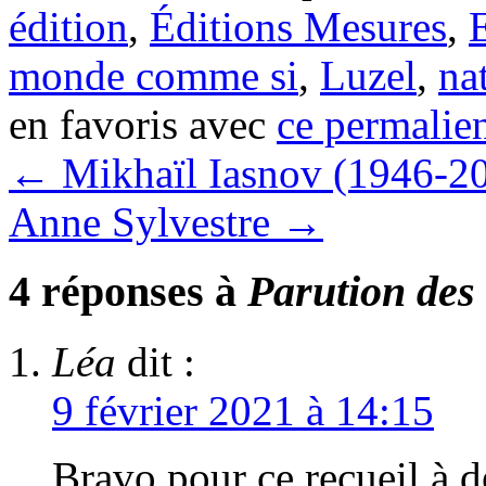
édition
,
Éditions Mesures
,
monde comme si
,
Luzel
,
na
en favoris avec
ce permalie
←
Mikhaïl Iasnov (1946-2
Anne Sylvestre
→
4 réponses à
Parution des
Léa
dit :
9 février 2021 à 14:15
Bravo pour ce recueil à d