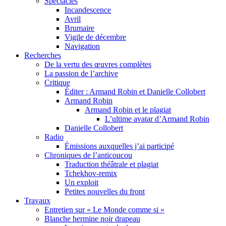
Spectacles
Incandescence
Avril
Brumaire
Vigile de décembre
Navigation
Recherches
De la vertu des œuvres complètes
La passion de l’archive
Critique
Éditer : Armand Robin et Danielle Collobert
Armand Robin
Armand Robin et le plagiat
L’ultime avatar d’Armand Robin
Danielle Collobert
Radio
Émissions auxquelles j’ai participé
Chroniques de l’anticoucou
Traduction théâtrale et plagiat
Tchekhov-remix
Un exploit
Petites nouvelles du front
Travaux
Entretien sur « Le Monde comme si »
Blanche hermine noir drapeau