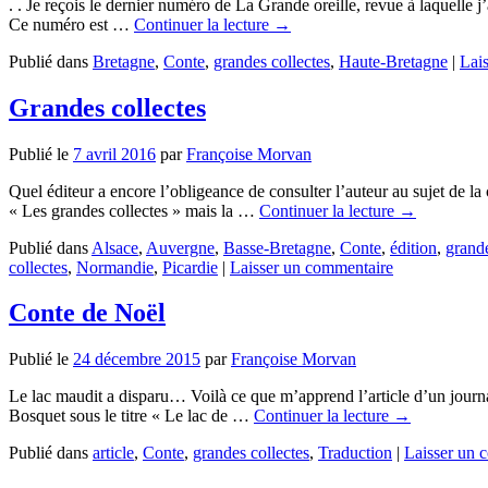
. . Je reçois le dernier numéro de La Grande oreille, revue à laquelle j’
Ce numéro est …
Continuer la lecture
→
Publié dans
Bretagne
,
Conte
,
grandes collectes
,
Haute-Bretagne
|
Lai
Grandes collectes
Publié le
7 avril 2016
par
Françoise Morvan
Quel éditeur a encore l’obligeance de consulter l’auteur au sujet de la
« Les grandes collectes » mais la …
Continuer la lecture
→
Publié dans
Alsace
,
Auvergne
,
Basse-Bretagne
,
Conte
,
édition
,
grande
collectes
,
Normandie
,
Picardie
|
Laisser un commentaire
Conte de Noël
Publié le
24 décembre 2015
par
Françoise Morvan
Le lac maudit a disparu… Voilà ce que m’apprend l’article d’un journ
Bosquet sous le titre « Le lac de …
Continuer la lecture
→
Publié dans
article
,
Conte
,
grandes collectes
,
Traduction
|
Laisser un 