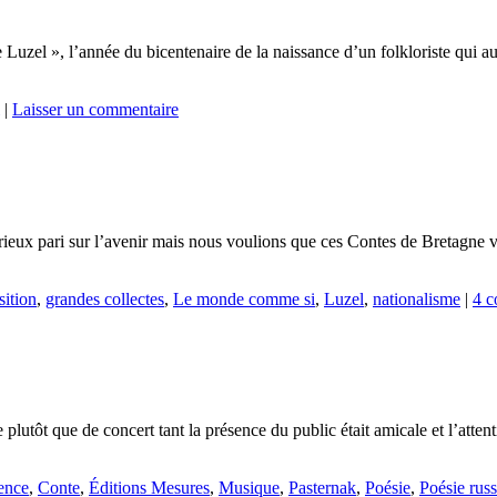
uzel », l’année du bicentenaire de la naissance d’un folkloriste qui aura
|
Laisser un commentaire
 curieux pari sur l’avenir mais nous voulions que ces Contes de Bretagne 
ition
,
grandes collectes
,
Le monde comme si
,
Luzel
,
nationalisme
|
4 c
plutôt que de concert tant la présence du public était amicale et l’atten
ence
,
Conte
,
Éditions Mesures
,
Musique
,
Pasternak
,
Poésie
,
Poésie rus