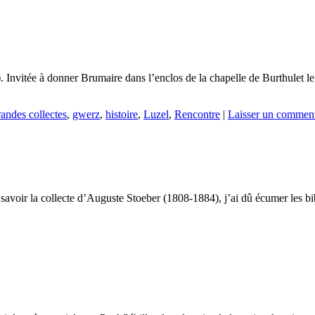
). Invitée à donner Brumaire dans l’enclos de la chapelle de Burthulet 
randes collectes
,
gwerz
,
histoire
,
Luzel
,
Rencontre
|
Laisser un comment
voir la collecte d’Auguste Stoeber (1808-1884), j’ai dû écumer les bibli