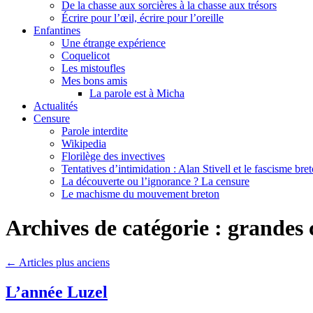
De la chasse aux sorcières à la chasse aux trésors
Écrire pour l’œil, écrire pour l’oreille
Enfantines
Une étrange expérience
Coquelicot
Les mistoufles
Mes bons amis
La parole est à Micha
Actualités
Censure
Parole interdite
Wikipedia
Florilège des invectives
Tentatives d’intimidation : Alan Stivell et le fascisme bre
La découverte ou l’ignorance ? La censure
Le machisme du mouvement breton
Archives de catégorie :
grandes c
←
Articles plus anciens
L’année Luzel