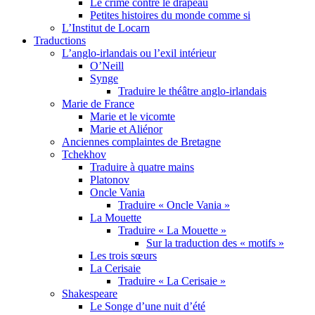
Le crime contre le drapeau
Petites histoires du monde comme si
L’Institut de Locarn
Traductions
L’anglo-irlandais ou l’exil intérieur
O’Neill
Synge
Traduire le théâtre anglo-irlandais
Marie de France
Marie et le vicomte
Marie et Aliénor
Anciennes complaintes de Bretagne
Tchekhov
Traduire à quatre mains
Platonov
Oncle Vania
Traduire « Oncle Vania »
La Mouette
Traduire « La Mouette »
Sur la traduction des « motifs »
Les trois sœurs
La Cerisaie
Traduire « La Cerisaie »
Shakespeare
Le Songe d’une nuit d’été