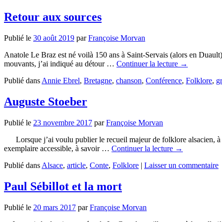
Retour aux sources
Publié le
30 août 2019
par
Françoise Morvan
Anatole Le Braz est né voilà 150 ans à Saint-Servais (alors en Duault
mouvants, j’ai indiqué au détour …
Continuer la lecture
→
Publié dans
Annie Ebrel
,
Bretagne
,
chanson
,
Conférence
,
Folklore
,
g
Auguste Stoeber
Publié le
23 novembre 2017
par
Françoise Morvan
Lorsque j’ai voulu publier le recueil majeur de folklore alsacien, à sa
exemplaire accessible, à savoir …
Continuer la lecture
→
Publié dans
Alsace
,
article
,
Conte
,
Folklore
|
Laisser un commentaire
Paul Sébillot et la mort
Publié le
20 mars 2017
par
Françoise Morvan