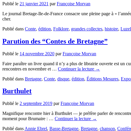
Publié le
21 janvier 2021
par
Françoise Morvan
Le journal Bretage-Ile-de-France consacre une pleine page à « l’année L
cher.
Publié dans
Conte
,
édition
,
Folklore
,
grandes collectes
,
histoire
,
Luzel
Parution des “Contes de Bretagne”
Publié le
14 novembre 2020
par
Françoise Morvan
Faire paraître un livre quand il n’y a plus de librairie ouverte est un
rencontres en novembre et …
Continuer la lecture
→
Publié dans
Bretagne
,
Conte
,
disque
,
édition
,
Éditions Mesures
,
Expos
Burthulet
Publié le
2 septembre 2019
par
Françoise Morvan
Magnifique rencontre hier à Burthulet — je préfère parler de rencontre 
moment pour Brumaire : …
Continuer la lecture
→
Publié dans
Annie Ebrel
,
Basse-Bretagne
,
Bretagne
,
chanson
,
Confér