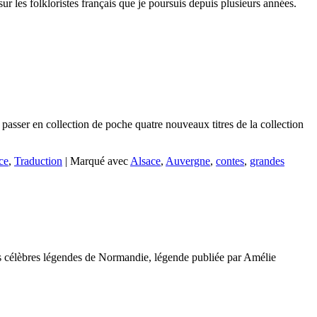
sur les folkloristes français que je poursuis depuis plusieurs années.
 passer en collection de poche quatre nouveaux titres de la collection
ce
,
Traduction
|
Marqué avec
Alsace
,
Auvergne
,
contes
,
grandes
lus célèbres légendes de Normandie, légende publiée par Amélie