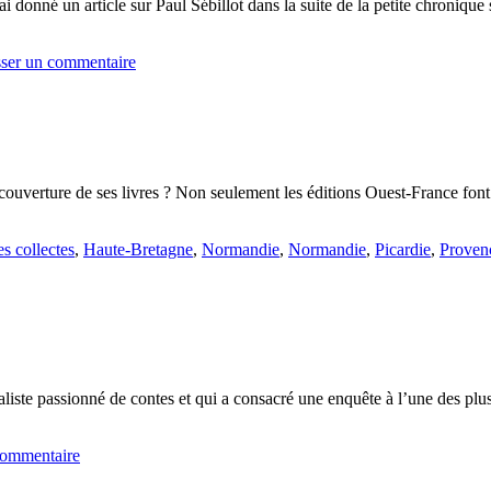
ai donné un article sur Paul Sébillot dans la suite de la petite chronique 
sser un commentaire
 couverture de ses livres ? Non seulement les éditions Ouest-France font
s collectes
,
Haute-Bretagne
,
Normandie
,
Normandie
,
Picardie
,
Proven
aliste passionné de contes et qui a consacré une enquête à l’une des p
commentaire