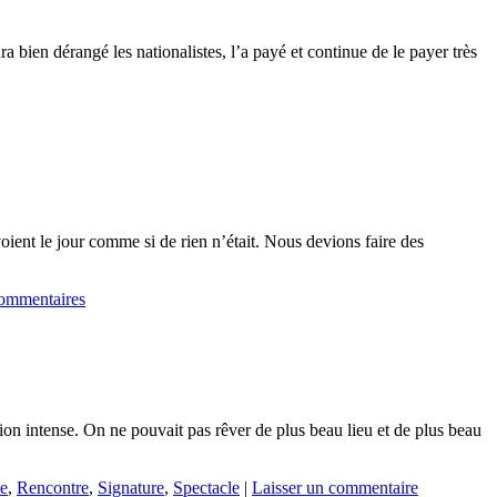
 bien dérangé les nationalistes, l’a payé et continue de le payer très
voient le jour comme si de rien n’était. Nous devions faire des
ommentaires
tion intense. On ne pouvait pas rêver de plus beau lieu et de plus beau
se
,
Rencontre
,
Signature
,
Spectacle
|
Laisser un commentaire