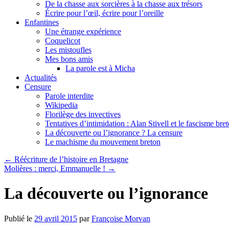
De la chasse aux sorcières à la chasse aux trésors
Écrire pour l’œil, écrire pour l’oreille
Enfantines
Une étrange expérience
Coquelicot
Les mistoufles
Mes bons amis
La parole est à Micha
Actualités
Censure
Parole interdite
Wikipedia
Florilège des invectives
Tentatives d’intimidation : Alan Stivell et le fascisme bre
La découverte ou l’ignorance ? La censure
Le machisme du mouvement breton
←
Réécriture de l’histoire en Bretagne
Molières : merci, Emmanuelle !
→
La découverte ou l’ignorance
Publié le
29 avril 2015
par
Françoise Morvan