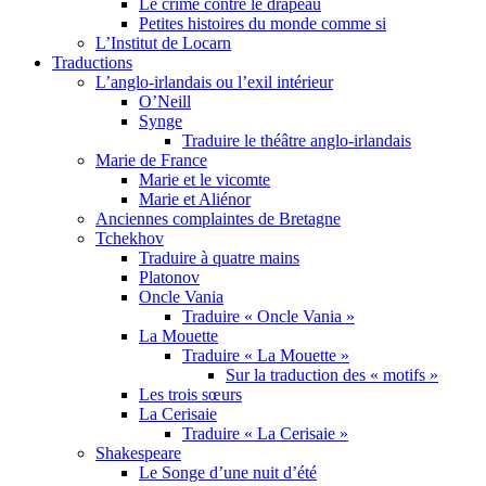
Le crime contre le drapeau
Petites histoires du monde comme si
L’Institut de Locarn
Traductions
L’anglo-irlandais ou l’exil intérieur
O’Neill
Synge
Traduire le théâtre anglo-irlandais
Marie de France
Marie et le vicomte
Marie et Aliénor
Anciennes complaintes de Bretagne
Tchekhov
Traduire à quatre mains
Platonov
Oncle Vania
Traduire « Oncle Vania »
La Mouette
Traduire « La Mouette »
Sur la traduction des « motifs »
Les trois sœurs
La Cerisaie
Traduire « La Cerisaie »
Shakespeare
Le Songe d’une nuit d’été