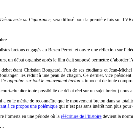
Découverte ou l’ignorance
, sera diffusé pour la première fois sur TV
mbre.
nalistes bretons engagés au Bezen Perrot, et ouvre une réflexion sur l’i
s, un débat organisé après le film était supposé permettre d’aborder l’a
 au débat étant Christian Bougeard, l’un de ses étudiants et Jean-Mic
ulanger les réduit à une peau de chagrin. Ce dernier, vice-président d
 l’«
opprobre sur tout le mouvement breton »
innocent de toute compro
court-circuiter toute possibilité de débat réel sur un sujet breton) nou
 a eu le mérite de reconnaître que le mouvement breton dans sa totalité 
çant à ce propos une polémique
qui n’est pas sans intérêt non plus pou
mpre l’omerta en une période où la
réécriture de l’histoire
devient la norm
es…