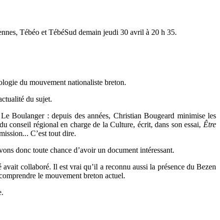
Rennes, Tébéo et TébéSud demain jeudi 30 avril à 20 h 35.
déologie du mouvement nationaliste breton.
ctualité du sujet.
hel Le Boulanger : depuis des années, Christian Bougeard minimise les
u conseil régional en charge de la Culture, écrit, dans son essai,
Ê
tre
mission
..
. C’est tout dire.
s avons donc toute chance d’avoir un document intéressant.
avait collaboré. Il est vrai qu’il a reconnu aussi la présence du Bezen
r comprendre le mouvement breton actuel.
e.