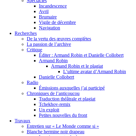
Spectacles
Incandescence
Avril
Brumaire
Vigile de décembre
Navigation
Recherches
De la vertu des œuvres complètes
La passion de l’archive
Critique
Éditer : Armand Robin et Danielle Collobert
Armand Robin
Armand Robin et le plagiat
L’ultime avatar d’Armand Robin
Danielle Collobert
Radio
Émissions auxquelles j’ai participé
Chroniques de l’anticoucou
Traduction théâtrale et plagiat
Tchekhov-remix
Un exploit
Petites nouvelles du front
Travaux
Entretien sur « Le Monde comme si »
Blanche hermine noir drapeau