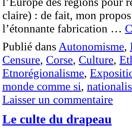
l’Europe des régions pour r
claire) : de fait, mon propos 
l’étonnante fabrication …
C
Publié dans
Autonomisme
,
Censure
,
Corse
,
Culture
,
Et
Etnorégionalisme
,
Expositi
monde comme si
,
nationali
Laisser un commentaire
Le culte du drapeau