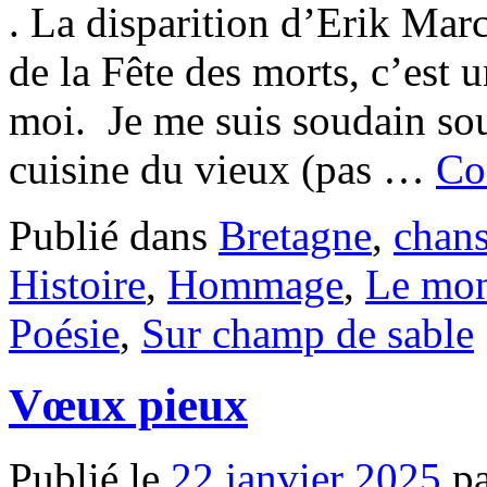
. La disparition d’Erik Mar
de la Fête des morts, c’est
moi. Je me suis soudain sou
cuisine du vieux (pas …
Co
Publié dans
Bretagne
,
chan
Histoire
,
Hommage
,
Le mo
Poésie
,
Sur champ de sable
Vœux pieux
Publié le
22 janvier 2025
p