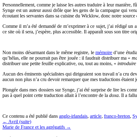
Personnellement, comme je laisse les autres traduire à leur manière, fût
Synge est un auteur aussi drôle que les gens de la campagne qui vena
écoutant les servantes dans sa cuisine du Wicklow, donc notre source 
Comme il m’a été demandé de m’exprimer à ce sujet, j’ai rédigé un ar
ce site où il sera, j’espère, plus accessible. Il apparaît sous son titre or
Non moins désarmant dans le même registre, le
mémoire
d’une étudia
qu’hélas, elle ne pourrait pas être jouée : il faudrait distribuer ma «
ma
distribuer une petite feuille explicative, ou, tout au moins, «
introduire
Aucun des éminents spécialistes qui dirigeaient son travail n’a cru devo
aucun non plus n’a cru devoir remarquer que mes traductions étaient j
Plongée dans mes dossiers sur Synge, j’ai été surprise de lire les com
pas à quel point cette traduction allait à l’encontre de la
doxa
. Il a fa
Ce contenu a été publié dans
anglo-irlandais
,
article
,
franco-breton
,
S
←
Avril (suite)
Marie de France et les agrégatifs
→