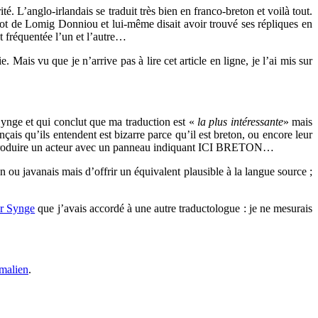
é. L’anglo-irlandais se traduit très bien en franco-breton et voilà tout.
rot de Lomig Donniou et lui-même disait avoir trouvé ses répliques en
t fréquentée l’un et l’autre…
e. Mais vu que je n’arrive pas à lire cet article en ligne, je l’ai mis sur
Synge et qui conclut que ma traduction est «
la plus intéressante
» mais
çais qu’ils entendent est bizarre parce qu’il est breton, ou encore leur
 introduire un acteur avec un panneau indiquant ICI BRETON…
on ou javanais mais d’offrir un équivalent plausible à la langue source ;
ur Synge
que j’avais accordé à une autre traductologue : je ne mesurais
malien
.