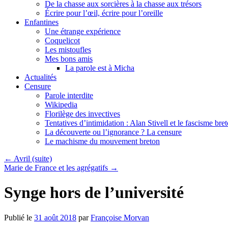
De la chasse aux sorcières à la chasse aux trésors
Écrire pour l’œil, écrire pour l’oreille
Enfantines
Une étrange expérience
Coquelicot
Les mistoufles
Mes bons amis
La parole est à Micha
Actualités
Censure
Parole interdite
Wikipedia
Florilège des invectives
Tentatives d’intimidation : Alan Stivell et le fascisme bre
La découverte ou l’ignorance ? La censure
Le machisme du mouvement breton
←
Avril (suite)
Marie de France et les agrégatifs
→
Synge hors de l’université
Publié le
31 août 2018
par
Françoise Morvan