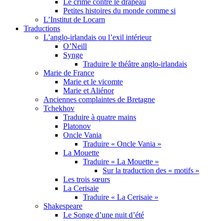
Le crime contre le drapeau
Petites histoires du monde comme si
L’Institut de Locarn
Traductions
L’anglo-irlandais ou l’exil intérieur
O’Neill
Synge
Traduire le théâtre anglo-irlandais
Marie de France
Marie et le vicomte
Marie et Aliénor
Anciennes complaintes de Bretagne
Tchekhov
Traduire à quatre mains
Platonov
Oncle Vania
Traduire « Oncle Vania »
La Mouette
Traduire « La Mouette »
Sur la traduction des « motifs »
Les trois sœurs
La Cerisaie
Traduire « La Cerisaie »
Shakespeare
Le Songe d’une nuit d’été