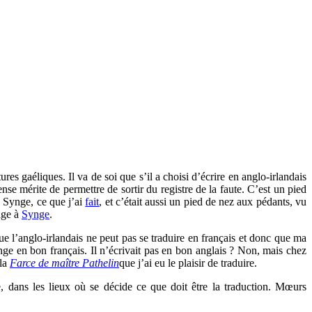
res gaéliques. Il va de soi que s’il a choisi d’écrire en anglo-irlandais
ense mérite de permettre de sortir du registre de la faute. C’est un pied
x Synge, ce que j’ai
fait
, et c’était aussi un pied de nez aux pédants, vu
page à
Synge
.
que l’anglo-irlandais ne peut pas se traduire en français et donc que ma
nge en bon français. Il n’écrivait pas en bon anglais ? Non, mais chez
 la
Farce de maître Pathelin
que j’ai eu le plaisir de traduire.
e, dans les lieux où se décide ce que doit être la traduction. Mœurs