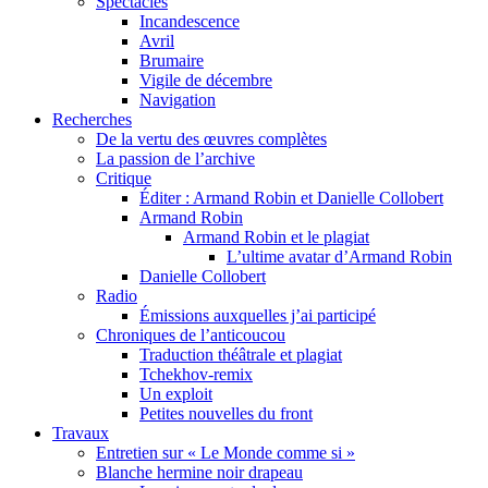
Spectacles
Incandescence
Avril
Brumaire
Vigile de décembre
Navigation
Recherches
De la vertu des œuvres complètes
La passion de l’archive
Critique
Éditer : Armand Robin et Danielle Collobert
Armand Robin
Armand Robin et le plagiat
L’ultime avatar d’Armand Robin
Danielle Collobert
Radio
Émissions auxquelles j’ai participé
Chroniques de l’anticoucou
Traduction théâtrale et plagiat
Tchekhov-remix
Un exploit
Petites nouvelles du front
Travaux
Entretien sur « Le Monde comme si »
Blanche hermine noir drapeau