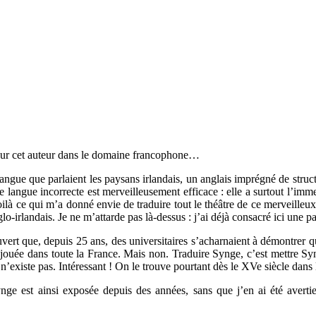
 sur cet auteur dans le domaine francophone…
angue que parlaient les paysans irlandais, un anglais imprégné de structu
ette langue incorrecte est merveilleusement efficace : elle a surtout l’imm
ilà ce qui m’a donné envie de traduire tout le théâtre de ce merveilleu
lo-irlandais. Je ne m’attarde pas là-dessus : j’ai déjà consacré ici une 
couvert que, depuis 25 ans, des universitaires s’acharnaient à démontrer 
nt jouée dans toute la France. Mais non. Traduire Synge, c’est mettre Sy
on n’existe pas. Intéressant ! On le trouve pourtant dès le XVe siècle dans
ynge est ainsi exposée depuis des années, sans que j’en ai été averti