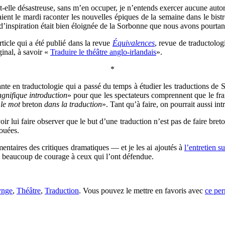
-elle désastreuse, sans m’en occuper, je n’entends exercer aucune autorit
ient le mardi raconter les nouvelles épiques de la semaine dans le bist
d’inspiration était bien éloignée de la Sorbonne que nous avons pourtan
ticle qui a été publié dans la revue
Équivalences
, revue de traductologi
iginal, à savoir «
Traduire le théâtre anglo-irlandais
».
*
nte en traductologie qui a passé du temps à étudier les traductions de 
gnifique introduction
» pour que les spectateurs comprennent que le fran
 le mot
breton
dans la traduction
». Tant qu’à faire, on pourrait aussi
ir lui faire observer que le but d’une traduction n’est pas de faire bret
ouées.
mentaires des critiques dramatiques — et je les ai ajoutés à
l’entretien s
llu beaucoup de courage à ceux qui l’ont défendue.
ynge
,
Théâtre
,
Traduction
. Vous pouvez le mettre en favoris avec
ce per