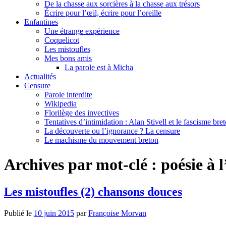
De la chasse aux sorcières à la chasse aux trésors
Écrire pour l’œil, écrire pour l’oreille
Enfantines
Une étrange expérience
Coquelicot
Les mistoufles
Mes bons amis
La parole est à Micha
Actualités
Censure
Parole interdite
Wikipedia
Florilège des invectives
Tentatives d’intimidation : Alan Stivell et le fascisme bre
La découverte ou l’ignorance ? La censure
Le machisme du mouvement breton
Archives par mot-clé :
poésie à l
Les mistoufles (2) chansons douces
Publié le
10 juin 2015
par
Françoise Morvan