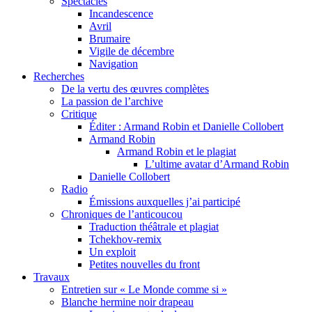
Spectacles
Incandescence
Avril
Brumaire
Vigile de décembre
Navigation
Recherches
De la vertu des œuvres complètes
La passion de l’archive
Critique
Éditer : Armand Robin et Danielle Collobert
Armand Robin
Armand Robin et le plagiat
L’ultime avatar d’Armand Robin
Danielle Collobert
Radio
Émissions auxquelles j’ai participé
Chroniques de l’anticoucou
Traduction théâtrale et plagiat
Tchekhov-remix
Un exploit
Petites nouvelles du front
Travaux
Entretien sur « Le Monde comme si »
Blanche hermine noir drapeau