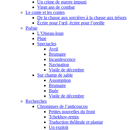
Un crime de guerre impuni
Vingt ans de combat
Le conte et les contes
De la chasse aux sorcières à la chasse aux trésors
Écrire pour l’œil, écrire pour l’oreille
Poésie
L’Oiseau-loup
Pluie
Spectacles
Avril
Brumaire
Incandescence
Navigation
Vigile de décembre
Sur champ de sable
Assomption
Brumaire
Buée
Vigile de décembre
Recherches
Chroniques de l’anticoucou
Petites nouvelles du front
Tchekhov-remix
Traduction théâtrale et plagiat
Un exploit