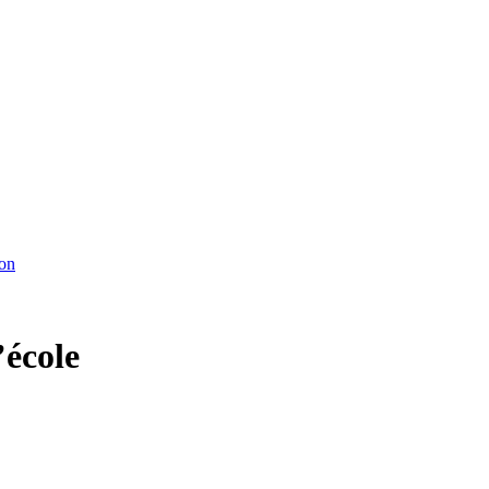
ton
’école