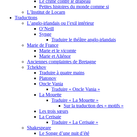
Le crime contre le drapeau
Petites histoires du monde comme si
L’Institut de Locarn
Traductions
L’anglo-irlandais ou l’exil intérieur
O’Neill
Synge
Traduire le théâtre anglo-irlandais
Marie de France
Marie et le vicomte
Marie et Aliénor
Anciennes complaintes de Bretagne
Tchekhov
Traduire à quatre mains
Platonov
Oncle Vania
Traduire « Oncle Vania »
La Mouette
Traduire « La Mouette »
Sur la traduction des « motifs »
Les trois sœurs
La Cerisaie
Traduire « La Cerisaie »
Shakespeare
Le Songe d’une nuit d’été