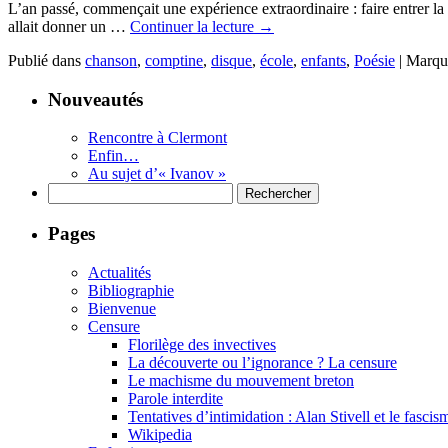
L’an passé, commençait une expérience extraordinaire : faire entrer la 
allait donner un …
Continuer la lecture
→
Publié dans
chanson
,
comptine
,
disque
,
école
,
enfants
,
Poésie
|
Marqu
Nouveautés
Rencontre à Clermont
Enfin…
Au sujet d’« Ivanov »
Rechercher :
Pages
Actualités
Bibliographie
Bienvenue
Censure
Florilège des invectives
La découverte ou l’ignorance ? La censure
Le machisme du mouvement breton
Parole interdite
Tentatives d’intimidation : Alan Stivell et le fascis
Wikipedia