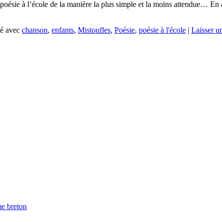
poésie à l’école de la manière la plus simple et la moins attendue… En a
é avec
chanson
,
enfants
,
Mistoufles
,
Poésie
,
poésie à l'école
|
Laisser u
me breton