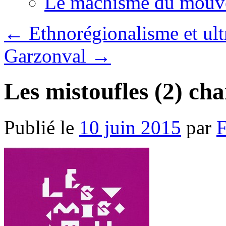
Le machisme du mouv
←
Ethnorégionalisme et ult
Garzonval
→
Les mistoufles (2) ch
Publié le
10 juin 2015
par
F