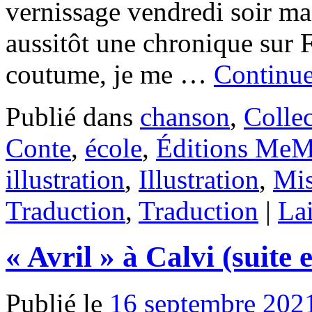
vernissage vendredi soir m
aussitôt une chronique sur F
coutume, je me …
Continue
Publié dans
chanson
,
Colle
Conte
,
école
,
Éditions Me
illustration
,
Illustration
,
Mis
Traduction
,
Traduction
|
La
« Avril » à Calvi (suite e
Publié le
16 septembre 202