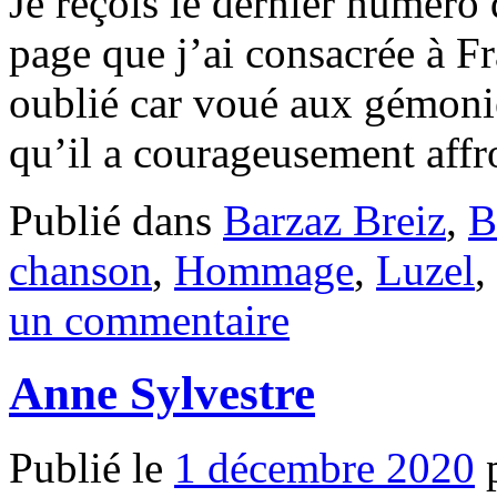
Je reçois le dernier numéro
page que j’ai consacrée à Fr
oublié car voué aux gémonie
qu’il a courageusement affro
Publié dans
Barzaz Breiz
,
B
chanson
,
Hommage
,
Luzel
,
un commentaire
Anne Sylvestre
Publié le
1 décembre 2020