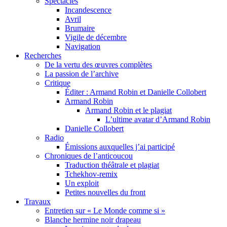
Spectacles
Incandescence
Avril
Brumaire
Vigile de décembre
Navigation
Recherches
De la vertu des œuvres complètes
La passion de l’archive
Critique
Éditer : Armand Robin et Danielle Collobert
Armand Robin
Armand Robin et le plagiat
L’ultime avatar d’Armand Robin
Danielle Collobert
Radio
Émissions auxquelles j’ai participé
Chroniques de l’anticoucou
Traduction théâtrale et plagiat
Tchekhov-remix
Un exploit
Petites nouvelles du front
Travaux
Entretien sur « Le Monde comme si »
Blanche hermine noir drapeau