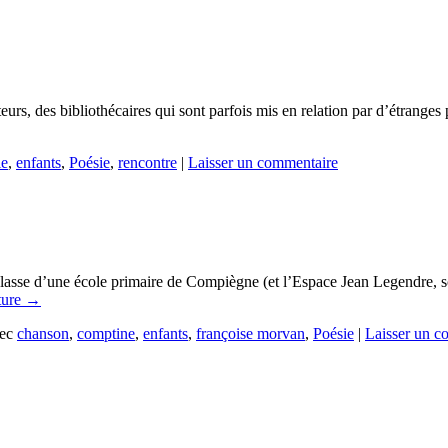
tuteurs, des bibliothécaires qui sont parfois mis en relation par d’étrange
le
,
enfants
,
Poésie
,
rencontre
|
Laisser un commentaire
sse d’une école primaire de Compiègne (et l’Espace Jean Legendre, scèn
ture
→
ec
chanson
,
comptine
,
enfants
,
françoise morvan
,
Poésie
|
Laisser un c