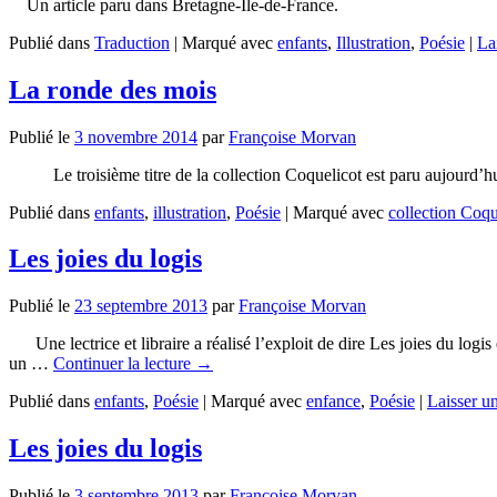
Un article paru dans Bretagne-Ile-de-France.
Publié dans
Traduction
|
Marqué avec
enfants
,
Illustration
,
Poésie
|
La
La ronde des mois
Publié le
3 novembre 2014
par
Françoise Morvan
Le troisième titre de la collection Coquelicot est paru aujour
Publié dans
enfants
,
illustration
,
Poésie
|
Marqué avec
collection Coqu
Les joies du logis
Publié le
23 septembre 2013
par
Françoise Morvan
Une lectrice et libraire a réalisé l’exploit de dire Les joies du logi
un …
Continuer la lecture
→
Publié dans
enfants
,
Poésie
|
Marqué avec
enfance
,
Poésie
|
Laisser u
Les joies du logis
Publié le
3 septembre 2013
par
Françoise Morvan