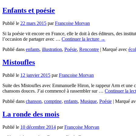
Enfants et poésie
Publié le
22 mars 2015
par
Françoise Morvan
Si la poésie vit encore en France, elle le doit à des éditeurs, des insti
l’occasion de partager avec …
Continuer la lecture
→
Publié dans
enfants
,
illustration
,
Poésie
,
Rencontre
|
Marqué avec
éco
Mistoufles
Publié le
12 janvier 2015
par
Françoise Morvan
Suite des Mistoufles avec Emmanuelle Hiron, le rappeur Arm et une cla
chansons douces. J’ai commencé à rassembler sur …
Continuer la lec
Publié dans
chanson
,
comptine
,
enfants
,
Musique
,
Poésie
|
Marqué av
La ronde des mois
Publié le
10 décembre 2014
par
Françoise Morvan