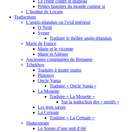
Le crime contre le drapeau
Petites histoires du monde comme si
L’Institut de Locarn
Traductions
L’anglo-irlandais ou l’exil intérieur
O’Neill
Synge
Traduire le théâtre anglo-irlandais
Marie de France
Marie et le vicomte
Marie et Aliénor
Anciennes complaintes de Bretagne
Tchekhov
Traduire à quatre mains
Platonov
Oncle Vania
Traduire « Oncle Vania »
La Mouette
Traduire « La Mouette »
Sur la traduction des « motifs »
Les trois sœurs
La Cerisaie
Traduire « La Cerisaie »
Shakespeare
Le Songe d’une nuit d’été