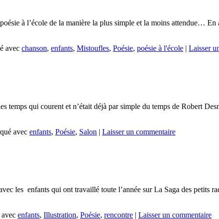
poésie à l’école de la manière la plus simple et la moins attendue… En a
é avec
chanson
,
enfants
,
Mistoufles
,
Poésie
,
poésie à l'école
|
Laisser u
les temps qui courent et n’était déjà par simple du temps de Robert Desn
qué avec
enfants
,
Poésie
,
Salon
|
Laisser un commentaire
c les enfants qui ont travaillé toute l’année sur La Saga des petits rad
 avec
enfants
,
Illustration
,
Poésie
,
rencontre
|
Laisser un commentaire