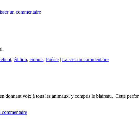
isser un commentaire
d’hui.
elicot
,
édition
,
enfants
,
Poésie
|
Laisser un commentaire
s en donnant voix à tous les animaux, y compris le blaireau. Cette perfo
n commentaire