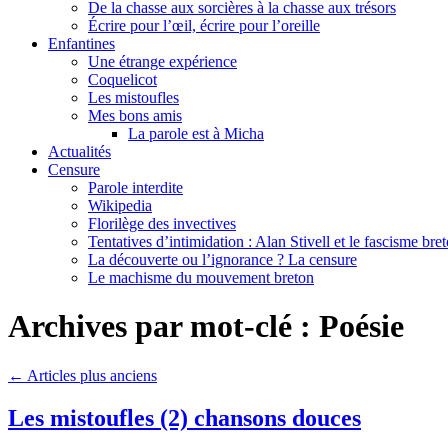
De la chasse aux sorcières à la chasse aux trésors
Écrire pour l’œil, écrire pour l’oreille
Enfantines
Une étrange expérience
Coquelicot
Les mistoufles
Mes bons amis
La parole est à Micha
Actualités
Censure
Parole interdite
Wikipedia
Florilège des invectives
Tentatives d’intimidation : Alan Stivell et le fascisme bre
La découverte ou l’ignorance ? La censure
Le machisme du mouvement breton
Archives par mot-clé :
Poésie
←
Articles plus anciens
Les mistoufles (2) chansons douces