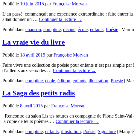
Publié le
10 juin 2015
par
Françoise Morvan
L’an passé, commençait une expérience extraordinaire : faire entrer la 
allait donner un …
Continuer la lecture
→
Publié dans
chanson
,
comptine
,
disque
,
école
,
enfants
,
Poésie
|
Marqu
La vraie vie du livre
Publié le
18 avril 2015
par
Françoise Morvan
Faire vivre une collection de poésie pour enfants n’est pas simple par 
d’ailleurs aux yeux des …
Continuer la lecture
→
Publié dans
comptine
,
école
,
édition
,
enfants
,
illustration
,
Poésie
|
Mar
La Saga des petits radis
Publié le
8 avril 2015
par
Françoise Morvan
Rencontre au salon Lis tes ratures en compagnie de Florie Saint-Val ave
la copie de leurs poèmes …
Continuer la lecture
→
Publié dans
comptine
,
enfants
,
illustration
,
Poésie
,
Signature
|
Marqué