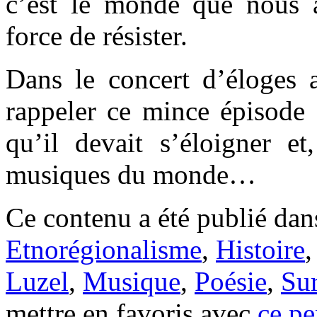
c’est le monde que nous 
force de résister.
Dans le concert d’éloges a
rappeler ce mince épisode 
qu’il devait s’éloigner et
musiques du monde…
Ce contenu a été publié da
Etnorégionalisme
,
Histoire
Luzel
,
Musique
,
Poésie
,
Sur
mettre en favoris avec
ce pe