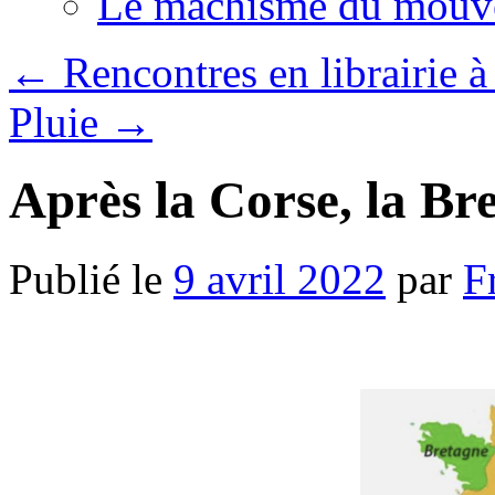
Le machisme du mouv
←
Rencontres en librairie 
Pluie
→
Après la Corse, la B
Publié le
9 avril 2022
par
F
.