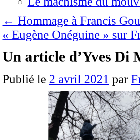
Le machisme du mouv
←
Hommage à Francis Gou
« Eugène Onéguine » sur F
Un article d’Yves D
Publié le
2 avril 2021
par
F