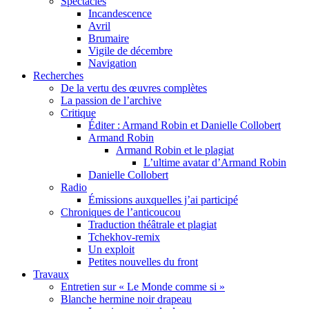
Spectacles
Incandescence
Avril
Brumaire
Vigile de décembre
Navigation
Recherches
De la vertu des œuvres complètes
La passion de l’archive
Critique
Éditer : Armand Robin et Danielle Collobert
Armand Robin
Armand Robin et le plagiat
L’ultime avatar d’Armand Robin
Danielle Collobert
Radio
Émissions auxquelles j’ai participé
Chroniques de l’anticoucou
Traduction théâtrale et plagiat
Tchekhov-remix
Un exploit
Petites nouvelles du front
Travaux
Entretien sur « Le Monde comme si »
Blanche hermine noir drapeau