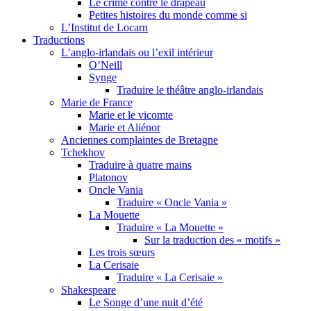
Le crime contre le drapeau
Petites histoires du monde comme si
L’Institut de Locarn
Traductions
L’anglo-irlandais ou l’exil intérieur
O’Neill
Synge
Traduire le théâtre anglo-irlandais
Marie de France
Marie et le vicomte
Marie et Aliénor
Anciennes complaintes de Bretagne
Tchekhov
Traduire à quatre mains
Platonov
Oncle Vania
Traduire « Oncle Vania »
La Mouette
Traduire « La Mouette »
Sur la traduction des « motifs »
Les trois sœurs
La Cerisaie
Traduire « La Cerisaie »
Shakespeare
Le Songe d’une nuit d’été