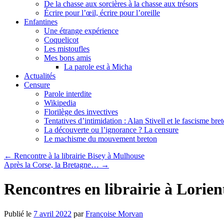
De la chasse aux sorcières à la chasse aux trésors
Écrire pour l’œil, écrire pour l’oreille
Enfantines
Une étrange expérience
Coquelicot
Les mistoufles
Mes bons amis
La parole est à Micha
Actualités
Censure
Parole interdite
Wikipedia
Florilège des invectives
Tentatives d’intimidation : Alan Stivell et le fascisme bre
La découverte ou l’ignorance ? La censure
Le machisme du mouvement breton
←
Rencontre à la librairie Bisey à Mulhouse
Après la Corse, la Bretagne…
→
Rencontres en librairie à Lorie
Publié le
7 avril 2022
par
Françoise Morvan