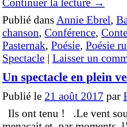
Continuer la lecture
→
Publié dans
Annie Ebrel
,
Ba
chanson
,
Conférence
,
Cont
Pasternak
,
Poésie
,
Poésie ru
Spectacle
|
Laisser un comm
Un spectacle en plein v
Publié le
21 août 2017
par
Ils ont tenu ! .Le vent souf
menaçait et, par moments, l’