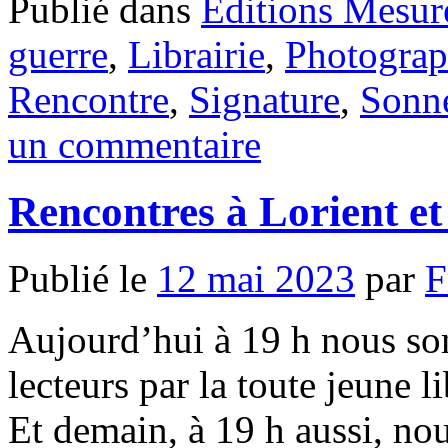
Publié dans
Éditions Mesur
guerre
,
Librairie
,
Photograp
Rencontre
,
Signature
,
Sonn
un commentaire
Rencontres à Lorient e
Publié le
12 mai 2023
par
F
Aujourd’hui à 19 h nous so
lecteurs par la toute jeune 
Et demain, à 19 h aussi, no