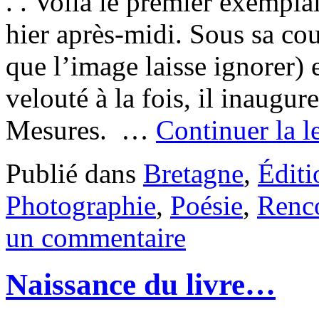
. . Voilà le premier exempla
hier après-midi. Sous sa cou
que l’image laisse ignorer) e
velouté à la fois, il inaugur
Mesures. …
Continuer la l
Publié dans
Bretagne
,
Éditi
Photographie
,
Poésie
,
Renc
un commentaire
Naissance du livre…