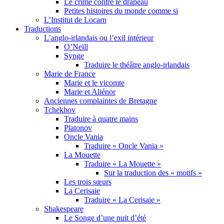
Le crime contre le drapeau
Petites histoires du monde comme si
L’Institut de Locarn
Traductions
L’anglo-irlandais ou l’exil intérieur
O’Neill
Synge
Traduire le théâtre anglo-irlandais
Marie de France
Marie et le vicomte
Marie et Aliénor
Anciennes complaintes de Bretagne
Tchekhov
Traduire à quatre mains
Platonov
Oncle Vania
Traduire « Oncle Vania »
La Mouette
Traduire « La Mouette »
Sur la traduction des « motifs »
Les trois sœurs
La Cerisaie
Traduire « La Cerisaie »
Shakespeare
Le Songe d’une nuit d’été