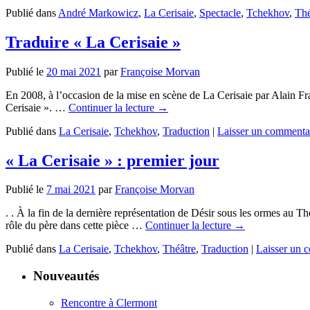
Publié dans
André Markowicz
,
La Cerisaie
,
Spectacle
,
Tchekhov
,
Thé
Traduire « La Cerisaie »
Publié le
20 mai 2021
par
Françoise Morvan
En 2008, à l’occasion de la mise en scène de La Cerisaie par Alain F
Cerisaie ». …
Continuer la lecture
→
Publié dans
La Cerisaie
,
Tchekhov
,
Traduction
|
Laisser un commenta
« La Cerisaie » : premier jour
Publié le
7 mai 2021
par
Françoise Morvan
. . À la fin de la dernière représentation de Désir sous les ormes au T
rôle du père dans cette pièce …
Continuer la lecture
→
Publié dans
La Cerisaie
,
Tchekhov
,
Théâtre
,
Traduction
|
Laisser un 
Nouveautés
Rencontre à Clermont