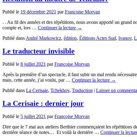
Publié le
19 décembre 2021
par
Françoise Morvan
. . Au fil des années et des répétitions, nous avons apporté un grand n
compte et, lors …
Continuer la lecture
→
Publié dans
André Markowicz
,
édition
,
Éditions Actes Sud
,
Ivanov
,
L
Le traducteur invisible
Publié le
8 juillet 2021
par
Françoise Morvan
Après la première d’un spectacle, il faut subir un mal rendu nécessaire 
mais, cette année, j’ai voulu, par …
Continuer la lecture
→
Publié dans
La Cerisaie
,
Tchekhov
,
Traduction
|
Laisser un commenta
La Cerisaie : dernier jour
Publié le
5 juillet 2021
par
Françoise Morvan
Dire que le 7 mai aux ateliers Berthier commençaient les répétitions d
dernière séance de notes… Et voilà la dernière …
Continuer la lectu