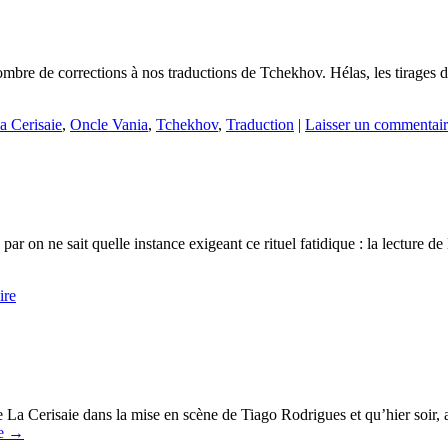
ombre de corrections à nos traductions de Tchekhov. Hélas, les tirages d
a Cerisaie
,
Oncle Vania
,
Tchekhov
,
Traduction
|
Laisser un commentai
par on ne sait quelle instance exigeant ce rituel fatidique : la lecture d
ire
e La Cerisaie dans la mise en scène de Tiago Rodrigues et qu’hier soir, 
re
→