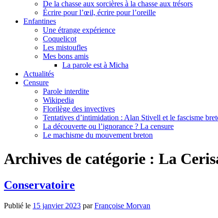
De la chasse aux sorcières à la chasse aux trésors
Écrire pour l’œil, écrire pour l’oreille
Enfantines
Une étrange expérience
Coquelicot
Les mistoufles
Mes bons amis
La parole est à Micha
Actualités
Censure
Parole interdite
Wikipedia
Florilège des invectives
Tentatives d’intimidation : Alan Stivell et le fascisme bre
La découverte ou l’ignorance ? La censure
Le machisme du mouvement breton
Archives de catégorie :
La Ceris
Conservatoire
Publié le
15 janvier 2023
par
Françoise Morvan