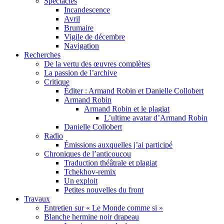
Spectacles
Incandescence
Avril
Brumaire
Vigile de décembre
Navigation
Recherches
De la vertu des œuvres complètes
La passion de l’archive
Critique
Éditer : Armand Robin et Danielle Collobert
Armand Robin
Armand Robin et le plagiat
L’ultime avatar d’Armand Robin
Danielle Collobert
Radio
Émissions auxquelles j’ai participé
Chroniques de l’anticoucou
Traduction théâtrale et plagiat
Tchekhov-remix
Un exploit
Petites nouvelles du front
Travaux
Entretien sur « Le Monde comme si »
Blanche hermine noir drapeau