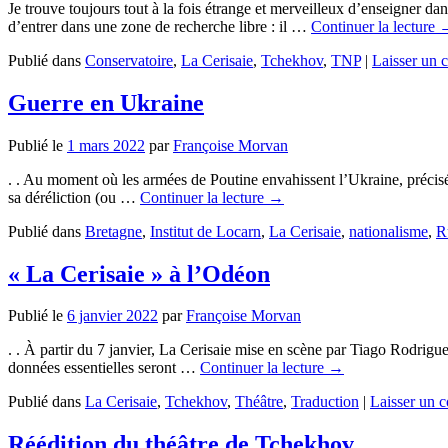
Je trouve toujours tout à la fois étrange et merveilleux d’enseigner da
d’entrer dans une zone de recherche libre : il …
Continuer la lecture
Publié dans
Conservatoire
,
La Cerisaie
,
Tchekhov
,
TNP
|
Laisser un 
Guerre en Ukraine
Publié le
1 mars 2022
par
Françoise Morvan
. . Au moment où les armées de Poutine envahissent l’Ukraine, précisém
sa déréliction (ou …
Continuer la lecture
→
Publié dans
Bretagne
,
Institut de Locarn
,
La Cerisaie
,
nationalisme
,
R
« La Cerisaie » à l’Odéon
Publié le
6 janvier 2022
par
Françoise Morvan
. . À partir du 7 janvier, La Cerisaie mise en scène par Tiago Rodrig
données essentielles seront …
Continuer la lecture
→
Publié dans
La Cerisaie
,
Tchekhov
,
Théâtre
,
Traduction
|
Laisser un 
Réédition du théâtre de Tchekhov