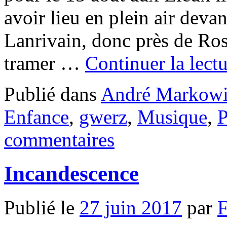
avoir lieu en plein air deva
Lanrivain, donc près de Ros
tramer …
Continuer la lect
Publié dans
André Markowi
Enfance
,
gwerz
,
Musique
,
P
commentaires
Incandescence
Publié le
27 juin 2017
par
F