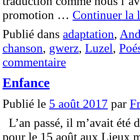
traduction comme nous l’avi
promotion …
Continuer la 
Publié dans
adaptation
,
And
chanson
,
gwerz
,
Luzel
,
Poé
commentaire
Enfance
Publié le
5 août 2017
par
F
L’an passé, il m’avait été 
pour le 15 août aux Lieux m