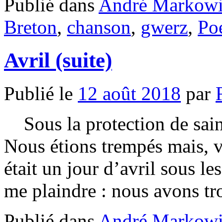
Publié dans
André Markowi
Breton
,
chanson
,
gwerz
,
Po
Avril (suite)
Publié le
12 août 2018
par
Sous la protection de saint
Nous étions trempés mais, 
était un jour d’avril sous le
me plaindre : nous avons 
Publié dans
André Markowi