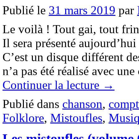
Publié le
31 mars 2019
par
Le voilà ! Tout gai, tout fr
Il sera présenté aujourd’h
C’est un disque différent des
n’a pas été réalisé avec un
Continuer la lecture
→
Publié dans
chanson
,
compt
Folklore
,
Mistoufles
,
Musi
Les mistoufles (volume 