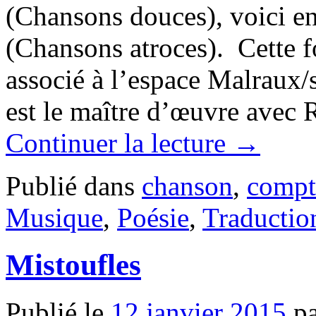
(Chansons douces), voici en
(Chansons atroces). Cette fo
associé à l’espace Malraux
est le maître d’œuvre avec
Continuer la lecture
→
Publié dans
chanson
,
compt
Musique
,
Poésie
,
Traductio
Mistoufles
Publié le
12 janvier 2015
p