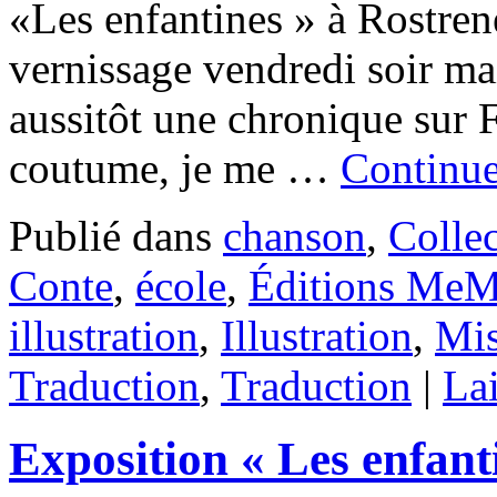
«Les enfantines » à Rostren
vernissage vendredi soir m
aussitôt une chronique sur F
coutume, je me …
Continue
Publié dans
chanson
,
Colle
Conte
,
école
,
Éditions Me
illustration
,
Illustration
,
Mis
Traduction
,
Traduction
|
La
Exposition « Les enfant