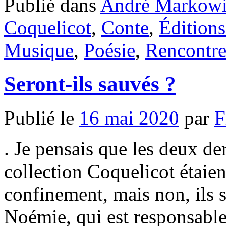
Publié dans
André Markowi
Coquelicot
,
Conte
,
Édition
Musique
,
Poésie
,
Rencontr
Seront-ils sauvés ?
Publié le
16 mai 2020
par
F
. Je pensais que les deux de
collection Coquelicot étaien
confinement, mais non, ils s
Noémie, qui est responsable