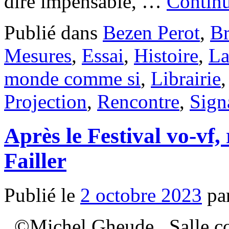
dire impensable, …
Continu
Publié dans
Bezen Perot
,
Br
Mesures
,
Essai
,
Histoire
,
La
monde comme si
,
Librairie
Projection
,
Rencontre
,
Sign
Après le Festival vo-vf, 
Failler
Publié le
2 octobre 2023
pa
. ©Michel Gheude . Salle c