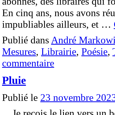
abonnés, des libraires qui
En cinq ans, nous avons réus
impubliables ailleurs, et …
Publié dans
André Markowi
Mesures
,
Librairie
,
Poésie
,
commentaire
Pluie
Publié le
23 novembre 202
. . Je reçois le lien vers un 